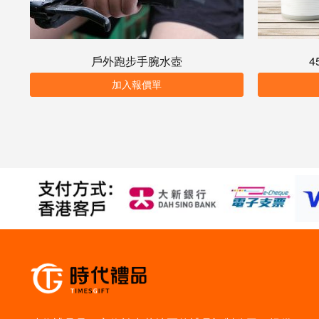
戶外跑步手腕水壺
4
加入報價單