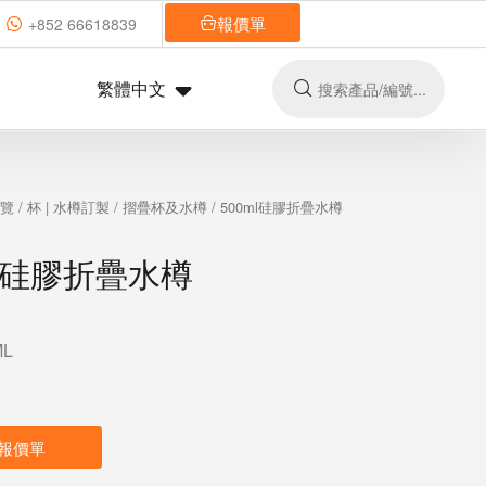
報價單
+852 66618839
繁體中文
總覽
/
杯 | 水樽訂製
/
摺疊杯及水樽
/ 500ml硅膠折疊水樽
ml硅膠折疊水樽
L
報價單