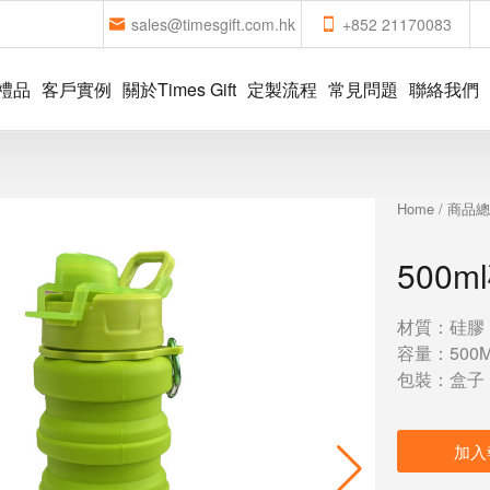
sales@timesgift.com.hk
+852 21170083
禮品
客戶實例
關於Times Gift
定製流程
常見問題
聯絡我們
Home
/
商品
500
材質：硅膠
容量：500M
包裝：盒子
加入