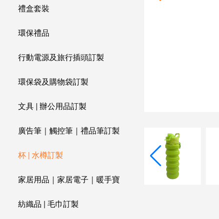
禮盒套裝
環保禮品
行動電源及旅行插頭訂製
環保袋及購物袋訂製
文具 | 辦公用品訂製
廣告筆｜觸控筆｜禮品筆訂製
杯 | 水樽訂製
家居用品｜家居電子｜暖手寶
紡織品 | 毛巾訂製