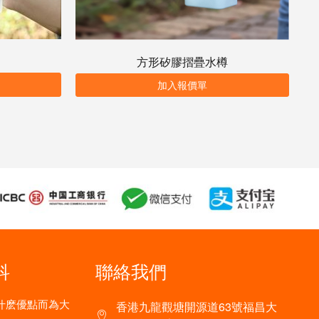
方形矽膠摺疊水樽
加入報價單
科
聯絡我們
什麽優點而為大
香港九龍觀塘開源道63號福昌大