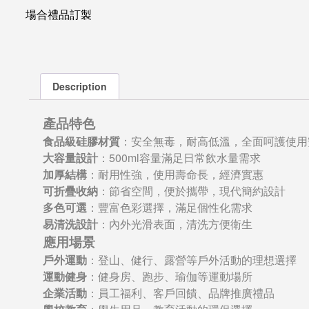
場合禮品訂製
Description
產品特色
食品級硅膠材質
：安全無毒，耐高低溫，全面呵護使用
大容量設計
：500ml容量滿足日常飲水量需求
加厚結構
：耐用性強，使用壽命長，經濟實惠
可折疊收納
：節省空間，便於攜帶，現代簡約設計
多色可選
：豐富色彩選擇，滿足個性化需求
易清洗設計
：內外光滑表面，清洗方便衛生
應用場景
戶外運動
：登山、健行、露營等戶外活動的理想選擇
運動健身
：健身房、跑步、瑜伽等運動場所
企業活動
：員工福利、客戶回饋、品牌推廣禮品