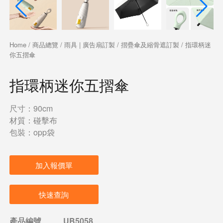
Home
/
商品總覽
/
雨具 | 廣告扇訂製
/
摺疊傘及縮骨遮訂製
/ 指環柄迷
你五摺傘
指環柄迷你五摺傘
尺寸：90cm
材質：碰擊布
包裝：opp袋
加入報價單
快速查詢
產品編號
UB5058