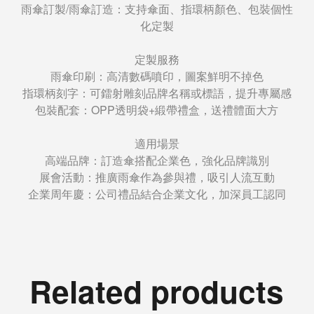
雨傘訂製/雨傘訂造：支持傘面、指環柄顏色、包裝個性
化定製
定製服務
雨傘印刷：高清數碼噴印，圖案鮮明不掉色
指環柄刻字：可鐳射雕刻品牌名稱或標語，提升專屬感
包裝配套：OPP透明袋+緞帶禮盒，送禮體面大方
適用場景
高端品牌：訂造傘搭配企業色，強化品牌識別
展會活動：推廣雨傘作為參與禮，吸引人流互動
企業周年慶：公司禮品結合企業文化，加深員工認同
Related products