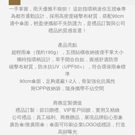
一手掌握，雨天優雅不狼狽！ 這款指環柄迷你五摺傘專
為都市通勤設計，採用高密度碰擊布材質，搭配90cm
適中傘面，輕盈便攜卻不失防護力，是禮品訂製與公司
禮品的質感首選！
產品亮點
超輕雨傘（僅約190g），五摺結構收納後僅手掌大小
獨特指環柄設計，單手開合自如，握感舒適防滑
碰擊布材質，防水抗UV（UPF50+），符合環保雨傘標
準
90cm傘面，足夠遮蔽1-2人，骨架強化抗風性
附OPP收納袋，隨身攜帶不佔空間
商務定製價值
禮品訂製：節日贈禮、VIP客戶回饋，實用又精緻
公司禮品：員工福利、商務贈品，展現品牌貼心形象
廣告傘/推廣雨傘：傘面可印刷企業LOGO或標語，打造
高頻曝光