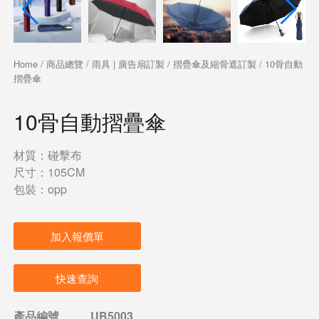
Home
/
商品總覽
/
雨具 | 廣告扇訂製
/
摺疊傘及縮骨遮訂製
/ 10骨自動
摺疊傘
10骨自動摺疊傘
材質：碰擊布
尺寸：105CM
包裝：opp
加入報價單
快速查詢
產品編號
UB5003