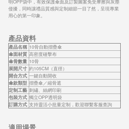
明OPP袋中，有效保護傘面及訂製圖案免受摩擦與灰塵
侵擾，同時讓禮品質感與定制細節一目了然，呈現專業
用心的第一印象。
產品資料
產品名稱
10骨自動摺疊傘
傘面材質
高密度碰擊布
傘骨數量
10骨
展開尺寸
約105CM（直徑）
開合方式
一鍵自動開收
傘款類型
摺疊傘／縮骨遮
定制工藝
刺繡、絲網印刷
包裝方式
獨立OPP透明袋
訂購方式
支持靈活小批量定制，歡迎聯繫客服查詢
適用場景