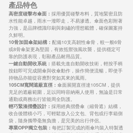
產品特色
高密度碰擊布傘面：
採用優質碰擊布料，質地緊密且防
水性能卓越，雨水一潑即走，不易滲透。傘面色彩附著
力強，是品牌標識印刷與刺繡的理想載體，確保圖案持
久鮮明。
10骨加固傘架結構：
配備10支高韌性傘骨，較一般6骨
或8骨傘架更為堅固，有效抵禦強風吹襲，提供穩定可
靠的防護表現，彰顯產品耐用品質。
一鍵自動開收系統：
搭載先進自動開收技術，輕按手柄
按鈕即可完成開傘與收傘動作，操作簡便流暢，即使手
持物品亦能從容應對突如其來的風雨。
105CM寬闊遮蔽直徑：
傘面展開直徑達105CM，提供
充足的遮蔽範圍，足以同時容納兩人使用，無論是日常
通勤或商務出行皆能周全防護。
輕巧緊湊摺疊設計：
採用經典摺疊傘（縮骨遮）結構，
收合後體積小巧，可輕鬆放入公文包、背包或行李箱側
袋，隨身攜帶毫無負擔，是完美的出行伴侶。
專業OPP獨立包裝：
每把訂製完成的雨傘均裝入特製透