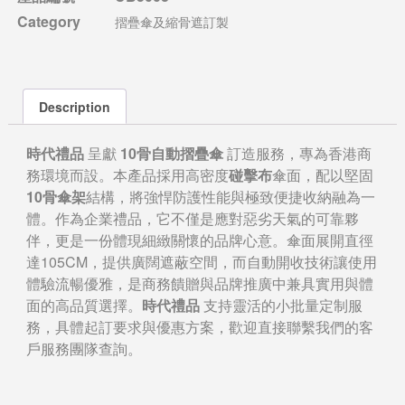
Category
摺疊傘及縮骨遮訂製
Description
時代禮品
呈獻
10骨自動摺疊傘
訂造服務，專為香港商
務環境而設。本產品採用高密度
碰擊布
傘面，配以堅固
10骨傘架
結構，將強悍防護性能與極致便捷收納融為一
體。作為企業禮品，它不僅是應對惡劣天氣的可靠夥
伴，更是一份體現細緻關懷的品牌心意。傘面展開直徑
達105CM，提供廣闊遮蔽空間，而自動開收技術讓使用
體驗流暢優雅，是商務饋贈與品牌推廣中兼具實用與體
面的高品質選擇。
時代禮品
支持靈活的小批量定制服
務，具體起訂要求與優惠方案，歡迎直接聯繫我們的客
戶服務團隊查詢。