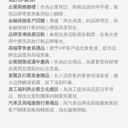
企業商務贈禮：
作為企業拜訪、商務洽談的伴手禮，展
現品牌專業形象與貼心關懷。
金融保險客戶回饋：
傳遞「周全保護」的品牌理念，與
金融保險行業的核心價值高度契合。
品牌宣傳推廣活動：
傘面化身活動廣告載體，在每次使
用中實現高效行動品牌曝光。
高端零售會員禮品：
贈予VIP客戶或忠實會員，提升品
牌忠誠度與高端形象。
企業開業或週年慶典：
作為紀念禮品，為重要里程碑增
添實用且體面的紀念意義。
展覽及行業展會贈品：
在人流密集的展會現場派發，擴
大品牌觸達範圍，留下深刻印象。
員工福利與企業文化建設：
為員工提供高品質日常用
品，體現企業對團隊的關愛與重視。
汽車及高端服務行業禮品：
與汽車品牌或高端服務業的
客戶關懷策略相輔相成，強化服務體驗。