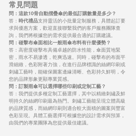
常見問題
問：這款10骨自動摺疊傘的最低訂購數量是多少？
答：
時代禮品
支持靈活的小批量定制服務，具體起訂要
求與優惠方案，歡迎直接聯繫我們的客戶服務團隊查
詢，我們將根據您的需求提供最合適的訂購建議。
問：碰擊布傘面相比一般雨傘布料有什麼優勢？
答：高密度碰擊布具備卓越的防水性能，傘面質地緊
密，雨水不易滲透，乾爽迅速。同時，碰擊布的布面平
滑細緻，色彩附著力強，在進行品牌標識的絲網印刷或
刺繡工藝時，能確保圖案邊緣清晰、色彩持久鮮明，令
您的品牌形象更顯專業質感。
問：訂製雨傘可以選擇哪些印刷或定制工藝？
答：我們提供多種定制工藝選擇，其中以精緻刺繡及鮮
明持久的絲網印刷最為熱門。刺繡工藝能呈現立體高級
的品牌質感，而絲網印刷則適合較大面積的圖案與豐富
色彩呈現。具體工藝選擇可根據您的設計需求與預算，
由我們的專業團隊為您提供最佳建議。