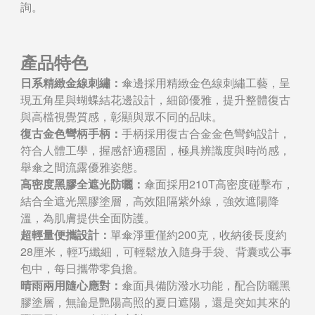
詢。
產品特色
日系精緻金線刺繡：
傘邊採用精緻金色線刺繡工藝，呈
現五角星與蝴蝶結花邊設計，細節優雅，提升整體復古
與高檔視覺質感，彰顯與眾不同的品味。
復古金色彎柄手柄：
手柄採用復古合金金色彎鉤設計，
符合人體工學，握感舒適穩固，極具辨識度與時尚感，
舉傘之間流露優雅姿態。
高密度黑膠全遮光防曬：
傘面採用210T高密度碰擊布，
結合全遮光黑膠塗層，高效阻隔紫外線，強效遮陽降
溫，為肌膚提供全面防護。
超輕量便攜設計：
單傘淨重僅約200克，收納後長度約
28厘米，輕巧纖細，可輕鬆放入隨身手袋、背囊或公事
包中，每日攜帶零負擔。
晴雨兩用隨心應對：
傘面具備防潑水功能，配合防曬黑
膠塗層，無論是艷陽高照的夏日遮陽，還是突如其來的