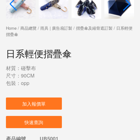
Home
/
商品總覽
/
雨具 | 廣告扇訂製
/
摺疊傘及縮骨遮訂製
/ 日系輕便
摺疊傘
日系輕便摺疊傘
材質：碰擊布
尺寸：90CM
包裝：opp
加入報價單
快速查詢
產品編號
UB5001