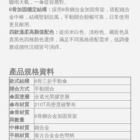
驟雨天氣，一傘從容應對。
6骨加固穩定結構：
採用6骨鋼合金加固骨架，搭配鐵合
金中棒，結構堅韌抗風，手動開合順暢可靠，日常使用
更見耐用。
四款溫柔高顏值配色：
提供米白色、淡粉色、藏藍色及
貴黑色四種顏色選擇，滿足不同風格搭配需求，低調優
雅或個性沉穩皆可演繹。
產品規格資料
款式結構
6骨三折手動傘
開合方式
手動開合
傘面塗層
全遮光黑膠塗層
傘布材質
210T高密度碰擊布
傘骨材質
6骨鋼合金加固骨架
與數量
中棒材質
鐵合金
手柄材質
復古合金金色彎柄