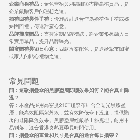
企業商務禮品：
金色彎柄與刺繡細節盡顯高檔質感，是
企業饋贈客戶的理想之選。
婚禮回禮與伴手禮：
優雅設計適合作為婚禮伴手禮或姊
妹團回禮，傳遞甜蜜心意。
品牌推廣贈品：
支持定制品牌標誌，將企業形象融入日
常實用單品，提升品牌曝光。
閨蜜贈禮與節日心意：
四款溫柔配色，是送給摯友閨蜜
或家人的貼心禮物之選。
常見問題
問：這款摺疊傘的黑膠塗層防曬效果如何？能否真正降
溫？
答：本產品採用高密度210T碰擊布結合全遮光黑膠塗
層，能高效阻隔紫外線，並有效降低傘下溫度，提供顯
著的遮陽降溫效果。黑膠塗層經嚴格工藝處理，耐用不
易剝落，適合香港炎熱夏季長時間使用。
問：摺疊傘的重量和尺寸是否真的適合每日攜帶？