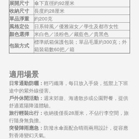
展開尺寸
傘下直徑約92厘米
收納尺寸
長度約28厘米
單品淨重
約200克
風格定位
日系韓風／優雅淑女／學生及都市女性
顏色選擇
米白色／淡粉色／藏藍色／貴黑色
標準紙箱保護包裝；單品毛重約300克；外
包裝方式
箱裝箱數60把／箱
適用場景
日常通勤防曬：
輕巧纖薄，每日放入手袋，抵禦上下班
途中的紫外線侵害。
戶外休閒活動：
週末郊遊、海邊散步或公園野餐，提供
舒適遮陽降溫體驗。
旅行輕裝出行：
收納後僅長28厘米，不佔行李空間，旅
行隨身無負擔。
突發陣雨應急：
防潑水傘面配合晴雨兩用設計，從容應
對香港變幻天氣。