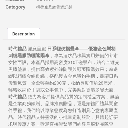
Category
摺疊傘及縮骨遮訂製
Description
時代禮品
誠意呈獻
日系輕便摺疊傘——優雅金色彎柄
刺繡黑膠防曬遮陽傘
，專為追求品味與實用兼備的都市
女性而設。本產品採用高密度210T碰擊布，結合全遮光
黑膠塗層，提供高效紫外線防護與顯著降溫效果；傘邊
綴以精緻金線刺繡，搭配復古金色彎鉤手柄，盡顯日系
優雅氣質。全傘輕至約200克，收納長度僅約28厘米，
輕鬆收納於手袋或公事包中，完美應對香港多變天氣。
時代禮品
致力為客戶提供高品質的定制禮品方案，無論
是企業商務饋贈、品牌推廣贈品，還是婚禮回禮與閨蜜
伴手禮，我們均以專業態度為您打造別具心意的專屬產
品。時代禮品支持靈活的小批量定制服務，具體起訂要
求與優惠方案，歡迎直接聯繫我們的客戶服務團隊查