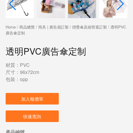
Home
/
商品總覽
/
雨具 | 廣告扇訂製
/
摺疊傘及縮骨遮訂製
/ 透明PVC
廣告傘定制
透明PVC廣告傘定制
材質：PVC
尺寸：96x72cm
包裝：opp
加入報價單
快速查詢
產品編號