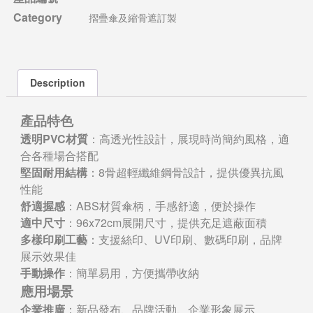
Category
摺疊傘及縮骨遮訂製
Description
產品特色
透明PVC材質
：高透光性設計，展現時尚簡約風格，適
合各種場合搭配
堅固耐用結構
：8骨超輕纖維鋼骨設計，提供優異抗風
性能
舒適握感
：ABS材質傘柄，手感舒適，便於操作
適中尺寸
：96x72cm展開尺寸，提供充足遮蔽面積
多樣印刷工藝
：支援絲印、UV印刷、數碼印刷，品牌
展示效果佳
手動操作
：簡單易用，方便攜帶收納
應用場景
企業推廣
：新品發布、品牌活動、企業形象展示