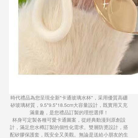
時代禮品為您呈現全新"卡通玻璃水杯"，采用優質高硼
矽玻璃材質，9.5*9.5*18.5cm大容量設計，既實用又充
滿童趣，是您禮品訂製的理想選擇！
杯身可定製各種可愛卡通圖案，從經典動漫到原創設
計，滿足您水樽訂製的個性化需求。雙層防燙設計，搭
配矽膠保護套，既安全又美觀。無論是送給小朋友的生