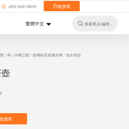
報價單
+852 66618839
繁體中文
總覽
/
杯 | 水樽訂製
/
玻璃杯及玻璃水樽
/ 泡水茶壺
茶壺
l
報價單