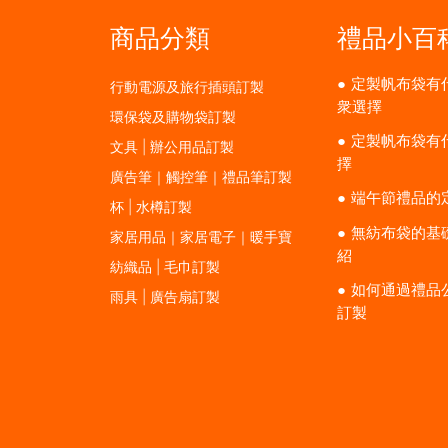
商品分類
禮品小百
定製帆布袋有
行動電源及旅行插頭訂製
衆選擇
環保袋及購物袋訂製
定製帆布袋有
文具 | 辦公用品訂製
擇
廣告筆｜觸控筆｜禮品筆訂製
端午節禮品的
杯 | 水樽訂製
無紡布袋的基
家居用品｜家居電子｜暖手寶
紹
紡織品 | 毛巾訂製
如何通過禮品
雨具 | 廣告扇訂製
訂製