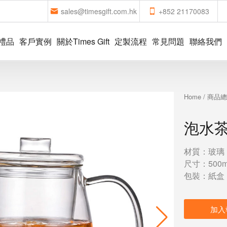
sales@timesgift.com.hk
+852 21170083
禮品
客戶實例
關於Times Gift
定製流程
常見問題
聯絡我們
Home
/
商品
泡水
材質：玻璃
尺寸：500m
包裝：紙盒
加入