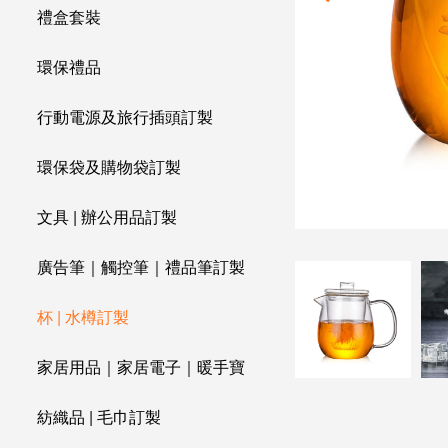
禮盒套裝
環保禮品
行動電源及旅行插頭訂製
環保袋及購物袋訂製
文具 | 辦公用品訂製
廣告筆｜觸控筆｜禮品筆訂製
杯 | 水樽訂製
家居用品｜家居電子｜暖手寶
紡織品 | 毛巾訂製