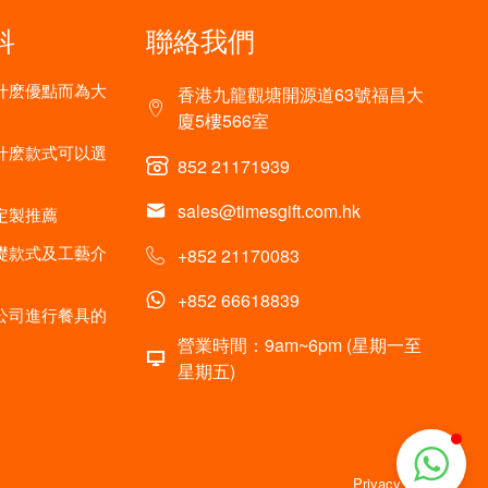
科
聯絡我們
什麽優點而為大
香港九龍觀塘開源道63號福昌大
廈5樓566室
什麽款式可以選
852 21171939
sales@timesgift.com.hk
定製推薦
礎款式及工藝介
+852 21170083
+852 66618839
公司進行餐具的
營業時間：9am~6pm (星期一至
星期五)
Privacy policy