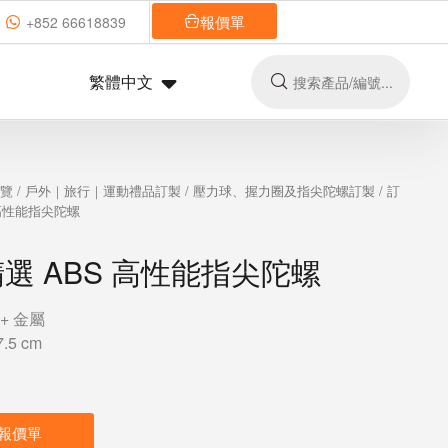
報價單
+852 66618839
繁體中文
總覽
/
戶外｜旅行｜運動禮品訂製
/
壓力球、握力圈及指尖陀螺訂製
/ 訂
 高性能指尖陀螺
選 ABS 高性能指尖陀螺
+ 金屬
5 cm
報價單