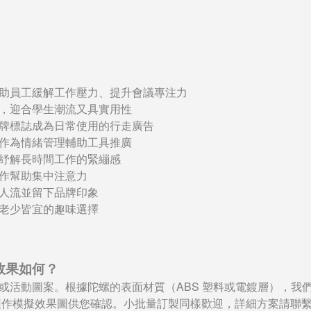
助員工緩解工作壓力、提升會議專注力
，迎合學生潮流又具實用性
牌標誌成為日常使用的行走廣告
作為情緒管理輔助工具推廣
紓解長時間工作的緊繃感
作幫助集中注意力
人流並留下品牌印象
老少皆宜的趣味選擇
刷效果如何？
活動圖案。根據陀螺的表面材質（ABS 塑料或電鍍層），我們
會免費製作模擬效果圖供您確認。小批量訂製同樣歡迎，詳細方案請聯