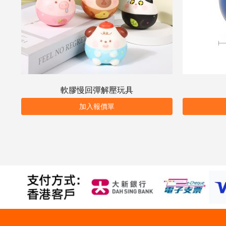
軟膠慢回彈解壓玩具
加入報價單