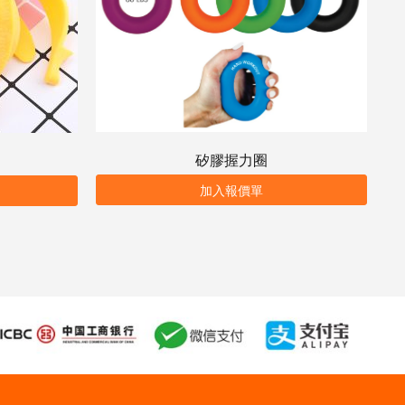
矽膠握力圈
加入報價單