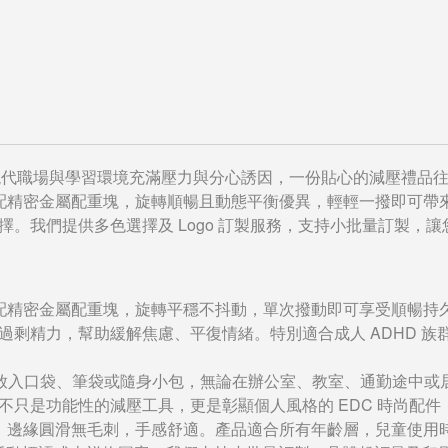
現代職場與學習環境充滿壓力與分心誘因，一份貼心的減壓禮品
搭配精密金屬配重塊，旋轉順暢且動態平衡優異，輕輕一撥即可帶來
。我們提供多色選擇及 Logo 訂製服務，支持小批量訂製，
，搭配精密金屬配重塊，旋轉平穩不抖動，單次撥動即可享受順暢
過剩精力，幫助緩解焦慮、平復情緒。特別適合成人 ADHD 
可輕鬆放入口袋、筆袋或隨身小包，無論在辦公室、教室、通勤途中
不只是功能性的減壓工具，更是彰顯個人風格的 EDC 時尚配
塑料，邊緣圓滑無毛刺，手感舒適。產品適合所有年齡層，兒童使用