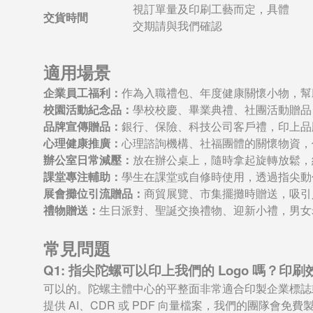
視訂單量及印刷工藝而定，具體
交貨時間
交期請與我們確認
適用場景
企業員工福利：
作為入職禮包、年度健康關懷小物，幫
校園活動紀念品：
學校校慶、畢業典禮、社團活動贈品
品牌宣傳贈品：
銀行、保險、科技公司客戶禮，印上品
心理健康推廣：
心理諮詢機構、社福團體的關懷物資，
辦公室日常減壓：
放在辦公桌上，隨時拿起旋轉放鬆，
課堂專注輔助：
學生在課堂或自修時使用，透過指尖動
展會攤位引流贈品：
商貿展覽、市集擺攤時贈送，吸引
禮物贈送：
生日派對、聖誕交換禮物、迎新小禮，男女
常見問題
Q1: 指尖陀螺可以印上我們的 Logo 嗎？印
可以的。陀螺主體中心的平整面非常適合印製企業標誌或
提供 AI、CDR 或 PDF 向量檔案，我們的團隊