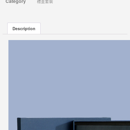
Category
禮盒套裝
Description