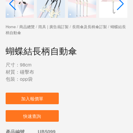
Home
/
商品總覽
/
雨具 | 廣告扇訂製
/
長雨傘及長柄傘訂製
/ 蝴蝶結長
柄自動傘
蝴蝶結長柄自動傘
尺寸：98cm
材質：碰擊布
包裝：opp袋
加入報價單
快速查詢
產品編號
UB5099