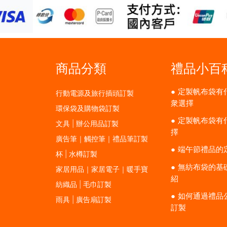
商品分類
禮品小百
定製帆布袋有
行動電源及旅行插頭訂製
衆選擇
環保袋及購物袋訂製
定製帆布袋有
文具 | 辦公用品訂製
擇
廣告筆｜觸控筆｜禮品筆訂製
端午節禮品的
杯 | 水樽訂製
無紡布袋的基
家居用品｜家居電子｜暖手寶
紹
紡織品 | 毛巾訂製
如何通過禮品
雨具 | 廣告扇訂製
訂製