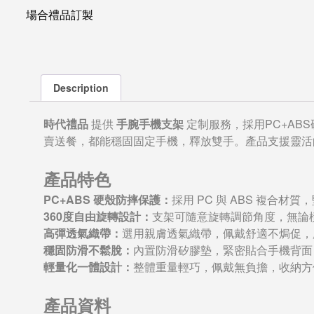
場合禮品訂製
Description
時代禮品
提供
手腕手機支架
定制服務，採用PC+AB
賣送餐，都能穩固固定手機，釋放雙手。產品支援靈活
產品特色
PC+ABS 硬殼防摔保護：
採用 PC 與 ABS 複
360度自由旋轉設計：
支架可隨意旋轉調節角度，無論
高彈透氣織帶：
選用親膚透氣織帶，佩戴舒適不焗促，
穩固防滑不鬆脫：
內置防滑矽膠墊，緊密貼合手機背面
輕量化一體設計：
整體重量輕巧，佩戴無負擔，收納方
產品資料