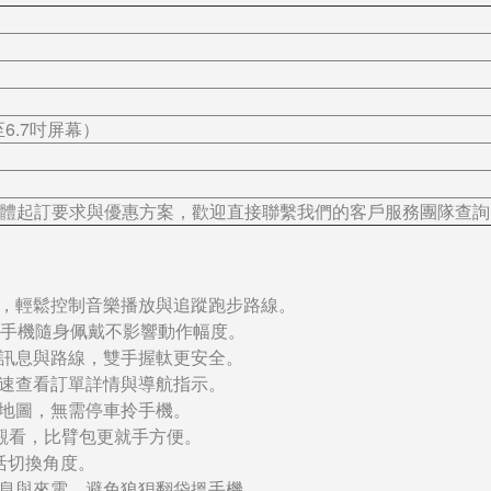
6.7吋屏幕）
體起訂要求與優惠方案，歡迎直接聯繫我們的客戶服務團隊查詢
，輕鬆控制音樂播放與追蹤跑步路線。
動，手機隨身佩戴不影響動作幅度。
訊息與路線，雙手握軚更安全。
速查看訂單詳情與導航指示。
地圖，無需停車拎手機。
可觀看，比臂包更就手方便。
靈活切換角度。
息與來電，避免狼狽翻袋搵手機。