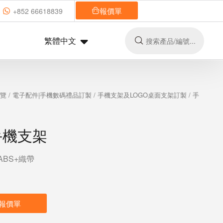
報價單
+852 66618839
繁體中文
總覽
/
電子配件|手機數碼禮品訂製
/
手機支架及LOGO桌面支架訂製
/ 手
手機支架
ABS+織帶
報價單