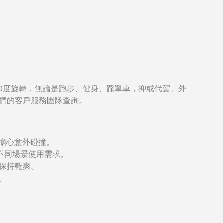
60度旋轉，無論是跑步、健身、踩單車，抑或代駕、外
們的客戶服務團隊查詢。
需擔心意外碰撞。
不同場景使用需求。
保持乾爽。
。