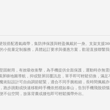
S硬殼搭配透氣織帶，集防摔保護與輕盈佩戴於一身。支架支援3
的小批量定制服務，具體起訂要求與優惠方案，歡迎直接聯繫我
合材質，堅固耐用，有效吸收衝擊，為手機提供全面保護，運動時亦無
橫屏睇地圖導航，抑或豎屏回覆訊息，單手即可輕鬆切換，滿足
魔術貼設計可自由調節鬆緊，適合不同手腕粗細，長時間佩戴亦
，跑步跳動或快速移動時手機依然穩如泰山，告別手機飛脫煩惱
便不佔空間，放落背囊或腰包即可輕鬆攜帶外出。