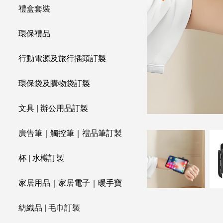
禮盒套裝
環保禮品
行動電源及旅行插頭訂製
環保袋及購物袋訂製
文具 | 辦公用品訂製
廣告筆｜觸控筆｜禮品筆訂製
杯 | 水樽訂製
家居用品｜家居電子｜暖手寶
紡織品 | 毛巾訂製