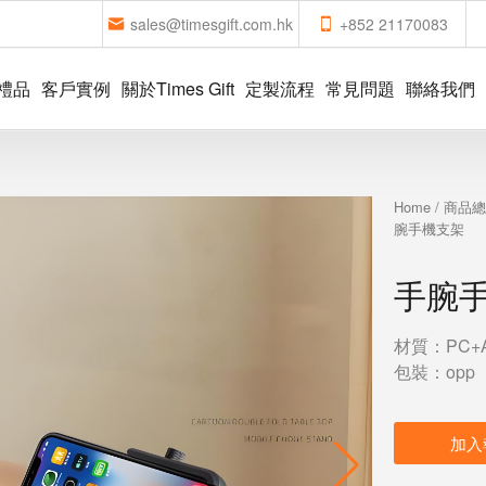
sales@timesgift.com.hk
+852 21170083
禮品
客戶實例
關於Times Gift
定製流程
常見問題
聯絡我們
Home
/
商品
腕手機支架
手腕
材質：PC+
包裝：opp
加入