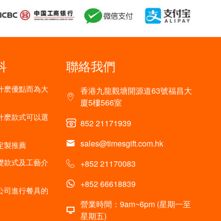
科
聯絡我們
什麽優點而為大
香港九龍觀塘開源道63號福昌大
廈5樓566室
什麽款式可以選
852 21171939
sales@timesgift.com.hk
定製推薦
礎款式及工藝介
+852 21170083
+852 66618839
公司進行餐具的
營業時間：9am~6pm (星期一至
星期五)