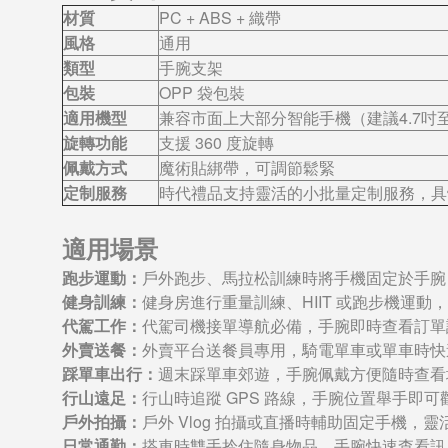
材質
PC + ABS + 織帶
風格
通用
類型
手腕支架
包裝
OPP 袋包裝
適用機型
兼容市面上大部分智能手機（建議4.7吋至
旋轉功能
支援 360 度旋轉
佩戴方式
魔術貼綁帶，可調節鬆緊
定制服務
時代禮品支持靈活的小批量定制服務，具
適用場景
跑步運動：
戶外跑步、馬拉松訓練時將手機固定於手腕
健身訓練：
健身房進行重量訓練、HIIT 或跑步機運
代駕工作：
代駕司機接單導航必備，手腕即時查看訂單
外賣送餐：
外賣平台送餐員專用，騎電單車或單車時快
踩單車出行：
週末踩單車郊遊，手腕佩戴方便隨時查看
行山遠足：
行山時追蹤 GPS 路線，手腕位置舉手即
戶外拍攝：
戶外 Vlog 拍攝或直播時輔助固定手機，
日常通勤：
搭車時雙手拎住隨身物品，手腕快速查看訊