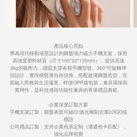
產品核心亮點
專為現代移動場景設計的圓盤強力磁力手機支架，採用
高強度塑料材質（尺寸100*22*135mm），提供高達
5kg的吸附力，穩固支撐各類手機型號。360°可旋轉球
頭設計，實現橫豎屏自由切換，搭配超薄圓盤造型，完
美融入商務與生活場景。輕便OPP袋包裝，兼具環保與
實用性，是科技感與功能性兼具的香港禮品典範。
企業深度訂製方案
手機支架訂製：圓盤表面可絲印/激光雕刻企業LOGO或
標語
公司禮品訂製：支持企業色系定制（潘通色卡匹配），
強化品牌視覺