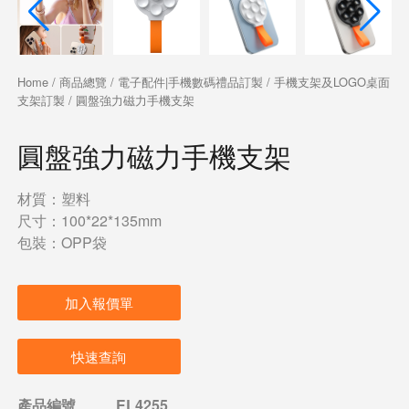
Home
/
商品總覽
/
電子配件|手機數碼禮品訂製
/
手機支架及LOGO桌面
支架訂製
/ 圓盤強力磁力手機支架
圓盤強力磁力手機支架
材質：塑料
尺寸：100*22*135mm
包裝：OPP袋
加入報價單
快速查詢
產品編號
EL4255