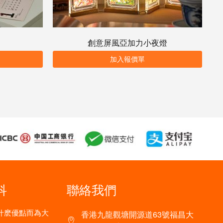
創意屏風亞加力小夜燈
加入報價單
科
聯絡我們
什麽優點而為大
香港九龍觀塘開源道63號福昌大