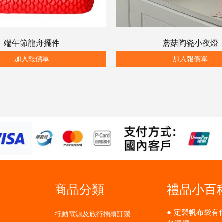
端午節龍舟擺件
蘑菇陶瓷小夜燈
加入報價單
加入報價單
商品分類
禮品小百
定製帆布袋有
行動電源及旅行插頭訂製