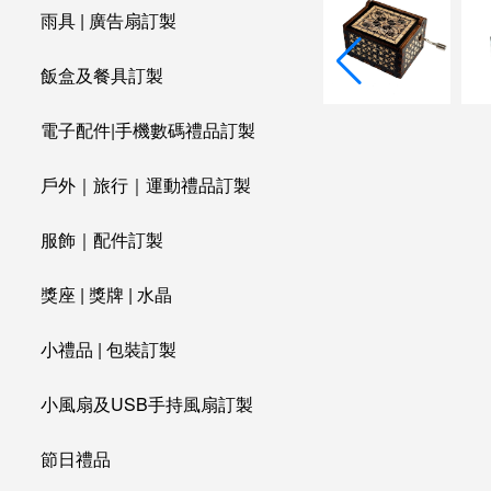
雨具 | 廣告扇訂製
飯盒及餐具訂製
電子配件|手機數碼禮品訂製
戶外｜旅行｜運動禮品訂製
服飾｜配件訂製
獎座 | 獎牌 | 水晶
小禮品 | 包裝訂製
小風扇及USB手持風扇訂製
節日禮品