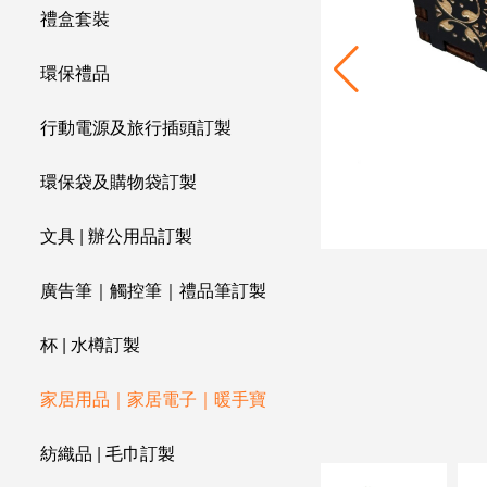
禮盒套裝
環保禮品
行動電源及旅行插頭訂製
環保袋及購物袋訂製
文具 | 辦公用品訂製
廣告筆｜觸控筆｜禮品筆訂製
杯 | 水樽訂製
家居用品｜家居電子｜暖手寶
紡織品 | 毛巾訂製