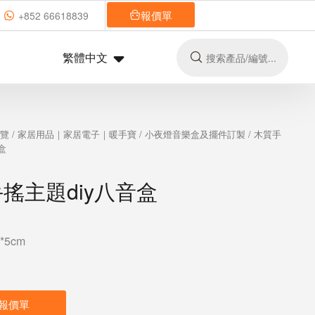
報價單
+852 66618839
繁體中文
總覽
/
家居用品｜家居電子｜暖手寶
/
小夜燈音樂盒及擺件訂製
/ 木質手
盒
搖主題diy八音盒
*5cm
報價單