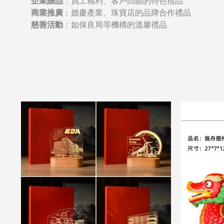
企業贈品
：員工福利、客戶回饋的特色禮品
商業推廣
：婚慶產業、珠寶店的品牌合作禮品
慈善活動
：如保良局等機構的溫馨禮品