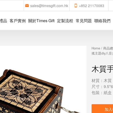
sales@timesgift.com.hk
+852 21170083
禮品
客戶實例
關於Times Gift
定製流程
常見問題
聯絡我們
Home
/
商品
搖主題diy八音
木質手
材質：木質
尺寸：9.5*6
包裝：紙盒
加入