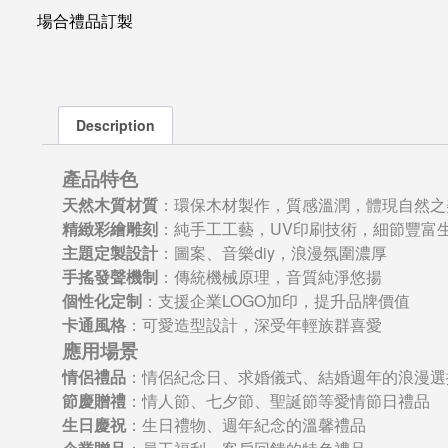
場合禮品訂製
Description
產品特色
天然木質材質
：環保木材製作，質感溫潤，體現自然之
精緻彩繪雕刻
：純手工工藝，UV印刷技術，細節豐富
主題定製設計
：圖案、音樂diy，浪漫氛圍濃厚
手搖發聲機制
：傳統機械原理，音質純淨悠揚
個性化定制
：支援企業LOGO加印，提升品牌價值
卡通風格
：可愛造型設計，深受年輕族群喜愛
應用場景
情侶禮品
：情侶紀念日、求婚儀式、結婚週年的浪漫選
節慶贈禮
：情人節、七夕節、聖誕節等愛情節日禮品
生日慶祝
：生日禮物、週年紀念的溫馨禮品