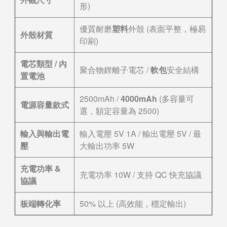
形)
優質耐磨
塑料
外殼 (表面平整，極易
外殼材質
印刷)
電芯類型 / 內
聚合物鋰離子電芯 /
軟包
安全結構
置電池
2500mAh /
4000mAh
(多容量可
電源容量款式
選，額定容量為 2500)
輸入與輸出電
輸入電壓 5V 1A / 輸出電壓 5V / 最
壓
大輸出功率 5W
充電功率 &
充電功率 10W / 支持 QC 快充協議
協議
板端轉化率
50% 以上 (高效能，穩定輸出)