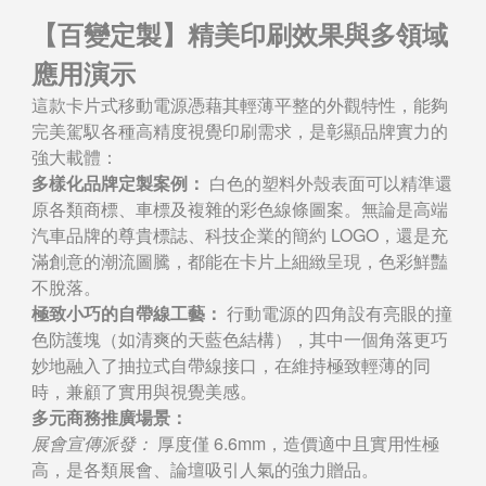
【百變定製】精美印刷效果與多領域
應用演示
這款卡片式移動電源憑藉其輕薄平整的外觀特性，能夠
完美駕馭各種高精度視覺印刷需求，是彰顯品牌實力的
強大載體：
多樣化品牌定製案例：
白色的塑料外殼表面可以精準還
原各類商標、車標及複雜的彩色線條圖案。無論是高端
汽車品牌的尊貴標誌、科技企業的簡約 LOGO，還是充
滿創意的潮流圖騰，都能在卡片上細緻呈現，色彩鮮豔
不脫落。
極致小巧的自帶線工藝：
行動電源的四角設有亮眼的撞
色防護塊（如清爽的天藍色結構），其中一個角落更巧
妙地融入了抽拉式自帶線接口，在維持極致輕薄的同
時，兼顧了實用與視覺美感。
多元商務推廣場景：
展會宣傳派發：
厚度僅 6.6mm，造價適中且實用性極
高，是各類展會、論壇吸引人氣的強力贈品。