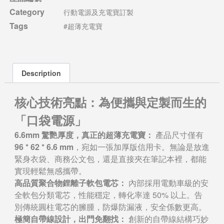
Category
行動電源及充電寶訂製
Tags
#超薄充電寶
Description
核心技術亮點：為便攜與定製而生的
「口袋電源」
6.6mm 驚艷厚度，真正的超薄充電寶：
產品尺寸僅有
96 * 62 * 6.6 mm
，宛如一張加厚版信用卡。無論是放進
緊身衣袋、商務公文包，還是直接夾在筆記本裡，都能
實現輕鬆無感攜帶。
高品質聚合物鋰離子軟包電芯：
內部採用電動車級的安
全軟包分類電芯，性能穩定，轉化率達 50% 以上。告
別傳統圓柱電芯的臃腫，防爆防漏液，安全係數更高。
極簡自帶線設計，出門免翻找：
創新的自帶線結構巧妙