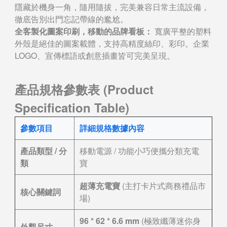
隱藏於機身一角，隨用隨拔，完美兼容日常主流設備，
徹底告別出門忘記帶線的尷尬。
全客製化圖案印刷，移動的品牌看板：
寬廣平整的塑料
外殼是絕佳的圖案載體，支持高精度絲印、彩印。企業
LOGO、宣傳標語或創意插畫皆可完美呈現。
產品規格參數表 (Product
Specification Table)
參數項目
詳細規格數據內容
產品類型 / 分
移動電源 / 功能小巧便攜分類充電
類
寶
超薄充電寶
(主打卡片式商務禮品市
核心關鍵詞
場)
96 * 62 * 6.6 mm
(極致纖薄迷你身
外觀尺寸