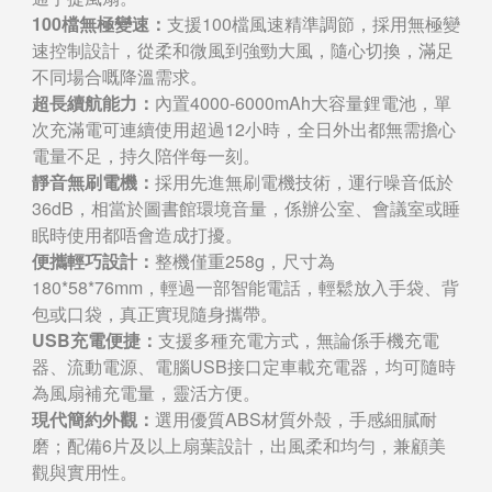
100檔無極變速：
支援100檔風速精準調節，採用無極變
速控制設計，從柔和微風到強勁大風，隨心切換，滿足
不同場合嘅降溫需求。
超長續航能力：
內置4000-6000mAh大容量鋰電池，單
次充滿電可連續使用超過12小時，全日外出都無需擔心
電量不足，持久陪伴每一刻。
靜音無刷電機：
採用先進無刷電機技術，運行噪音低於
36dB，相當於圖書館環境音量，係辦公室、會議室或睡
眠時使用都唔會造成打擾。
便攜輕巧設計：
整機僅重258g，尺寸為
180*58*76mm，輕過一部智能電話，輕鬆放入手袋、背
包或口袋，真正實現隨身攜帶。
USB充電便捷：
支援多種充電方式，無論係手機充電
器、流動電源、電腦USB接口定車載充電器，均可隨時
為風扇補充電量，靈活方便。
現代簡約外觀：
選用優質ABS材質外殼，手感細膩耐
磨；配備6片及以上扇葉設計，出風柔和均勻，兼顧美
觀與實用性。