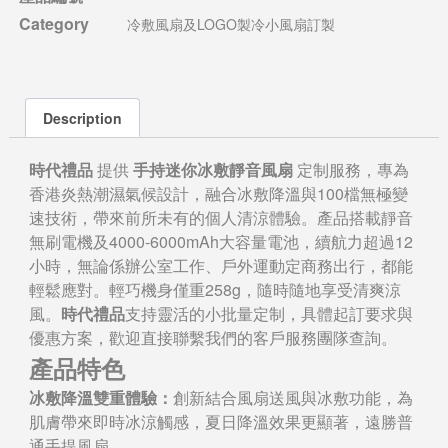
Category
冷敷風扇及LOGO製冷小風扇訂製
Description
時代禮品
提供
手持迷你冰敷靜音風扇
定制服務，專為
香港炎熱潮濕氣候設計，融合冰敷降溫與100檔無極變
速技術，帶來前所未有的個人清涼體驗。產品搭載靜音
無刷電機及4000-6000mAh大容量電池，續航力超過12
小時，無論係辦公室工作、戶外運動定商務出行，都能
輕鬆應對。輕巧機身僅重258g，隨時隨地享受清爽涼
風。
時代禮品
支持靈活的小批量定制，具體起訂要求與
優惠方案，歡迎直接聯繫我們的客戶服務團隊查詢。
產品特色
冰敷降溫雙重體驗：
創新結合風扇送風與冰敷功能，為
肌膚帶來即時冰涼觸感，夏日降溫效果更顯著，遠勝普
通手提風扇。