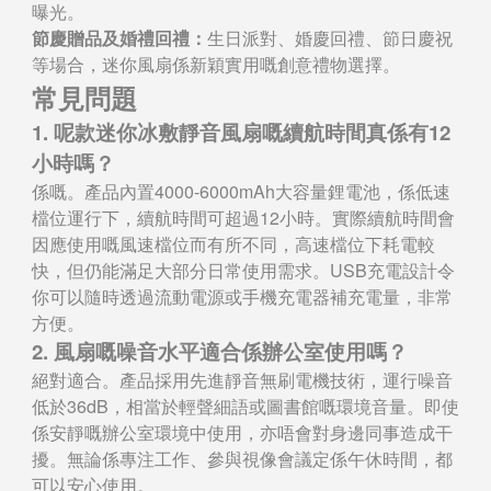
曝光。
節慶贈品及婚禮回禮：
生日派對、婚慶回禮、節日慶祝
等場合，迷你風扇係新穎實用嘅創意禮物選擇。
常見問題
1. 呢款迷你冰敷靜音風扇嘅續航時間真係有12
小時嗎？
係嘅。產品內置4000-6000mAh大容量鋰電池，係低速
檔位運行下，續航時間可超過12小時。實際續航時間會
因應使用嘅風速檔位而有所不同，高速檔位下耗電較
快，但仍能滿足大部分日常使用需求。USB充電設計令
你可以隨時透過流動電源或手機充電器補充電量，非常
方便。
2. 風扇嘅噪音水平適合係辦公室使用嗎？
絕對適合。產品採用先進靜音無刷電機技術，運行噪音
低於36dB，相當於輕聲細語或圖書館嘅環境音量。即使
係安靜嘅辦公室環境中使用，亦唔會對身邊同事造成干
擾。無論係專注工作、參與視像會議定係午休時間，都
可以安心使用。