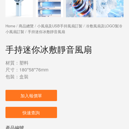
Home
/
商品總覽
/
小風扇及USB手持風扇訂製
/
冷敷風扇及LOGO製冷
小風扇訂製
/ 手持迷你冰敷靜音風扇
手持迷你冰敷靜音風扇
材質：塑料
尺寸：180*58*76mm
包裝：盒裝
加入報價單
快速查詢
產品編號