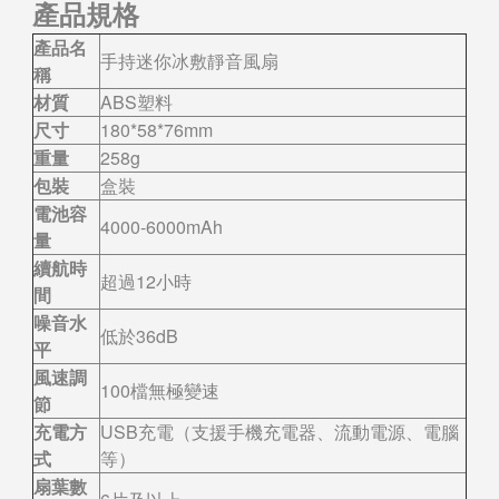
產品規格
產品名
手持迷你冰敷靜音風扇
稱
材質
ABS塑料
尺寸
180*58*76mm
重量
258g
包裝
盒裝
電池容
4000-6000mAh
量
續航時
超過12小時
間
噪音水
低於36dB
平
風速調
100檔無極變速
節
充電方
USB充電（支援手機充電器、流動電源、電腦
式
等）
扇葉數