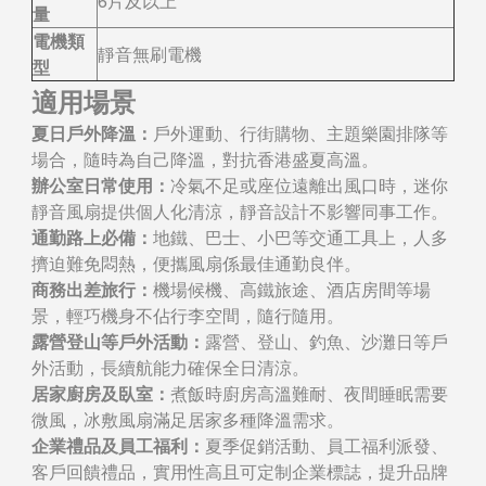
6片及以上
量
電機類
靜音無刷電機
型
適用場景
夏日戶外降溫：
戶外運動、行街購物、主題樂園排隊等
場合，隨時為自己降溫，對抗香港盛夏高溫。
辦公室日常使用：
冷氣不足或座位遠離出風口時，迷你
靜音風扇提供個人化清涼，靜音設計不影響同事工作。
通勤路上必備：
地鐵、巴士、小巴等交通工具上，人多
擠迫難免悶熱，便攜風扇係最佳通勤良伴。
商務出差旅行：
機場候機、高鐵旅途、酒店房間等場
景，輕巧機身不佔行李空間，隨行隨用。
露營登山等戶外活動：
露營、登山、釣魚、沙灘日等戶
外活動，長續航能力確保全日清涼。
居家廚房及臥室：
煮飯時廚房高溫難耐、夜間睡眠需要
微風，冰敷風扇滿足居家多種降溫需求。
企業禮品及員工福利：
夏季促銷活動、員工福利派發、
客戶回饋禮品，實用性高且可定制企業標誌，提升品牌