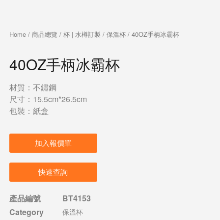
Home
/
商品總覽
/
杯 | 水樽訂製
/
保溫杯
/ 40OZ手柄冰霸杯
40OZ手柄冰霸杯
材質：不鏽鋼
尺寸：15.5cm*26.5cm
包裝：紙盒
加入報價單
快速查詢
產品編號
BT4153
Category
保溫杯