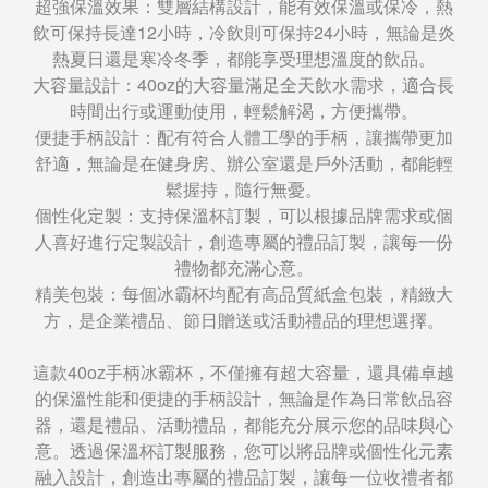
超強保溫效果：雙層結構設計，能有效保溫或保冷，熱
飲可保持長達12小時，冷飲則可保持24小時，無論是炎
熱夏日還是寒冷冬季，都能享受理想溫度的飲品。
大容量設計：40oz的大容量滿足全天飲水需求，適合長
時間出行或運動使用，輕鬆解渴，方便攜帶。
便捷手柄設計：配有符合人體工學的手柄，讓攜帶更加
舒適，無論是在健身房、辦公室還是戶外活動，都能輕
鬆握持，隨行無憂。
個性化定製：支持保溫杯訂製，可以根據品牌需求或個
人喜好進行定製設計，創造專屬的禮品訂製，讓每一份
禮物都充滿心意。
精美包裝：每個冰霸杯均配有高品質紙盒包裝，精緻大
方，是企業禮品、節日贈送或活動禮品的理想選擇。
這款40oz手柄冰霸杯，不僅擁有超大容量，還具備卓越
的保溫性能和便捷的手柄設計，無論是作為日常飲品容
器，還是禮品、活動禮品，都能充分展示您的品味與心
意。透過保溫杯訂製服務，您可以將品牌或個性化元素
融入設計，創造出專屬的禮品訂製，讓每一位收禮者都