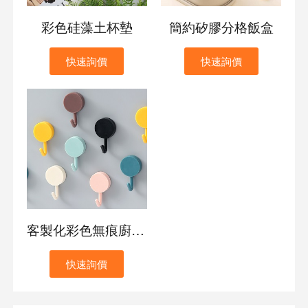
彩色硅藻土杯墊
簡約矽膠分格飯盒
快速詢價
快速詢價
客製化彩色無痕廚房掛鉤
快速詢價