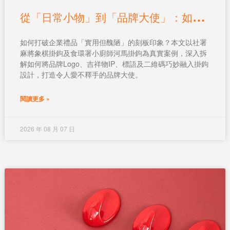
從
「日常小物」到「品牌大使」：如何設計一款讓人愛不釋手的客製掛鉤？
如何打破企業禮品「實用但醜陋」的刻板印象？本文以社署
麻將象棋掛鉤及食環署小廚師河馬掛鉤為真實案例，深入拆
解如何將品牌Logo、吉祥物IP、標語及二維碼巧妙融入掛鉤
設計，打造令人愛不釋手的品牌大使。
閱讀更多 »
2026 年 08 月 07 日