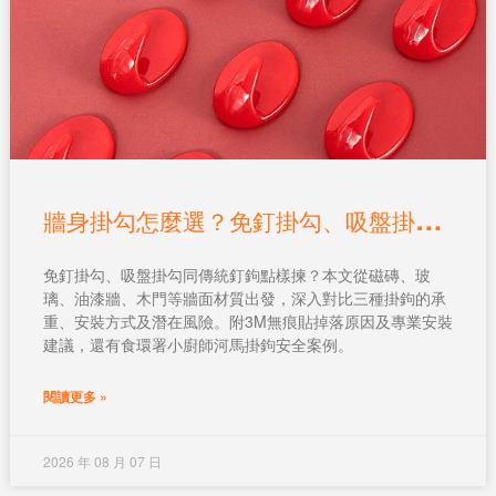
牆
身掛勾怎麼選？免釘掛勾、吸盤掛勾、傳統釘鉤終極對比
免釘掛勾、吸盤掛勾同傳統釘鉤點樣揀？本文從磁磚、玻
璃、油漆牆、木門等牆面材質出發，深入對比三種掛鉤的承
重、安裝方式及潛在風險。附3M無痕貼掉落原因及專業安裝
建議，還有食環署小廚師河馬掛鉤安全案例。
閱讀更多 »
2026 年 08 月 07 日