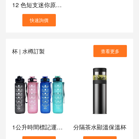
12 色短支迷你原木彩鉛套裝
快速詢價
杯 | 水樽訂製
查看更多
1公升時間標記運動水樽
分隔茶水顯溫保溫杯