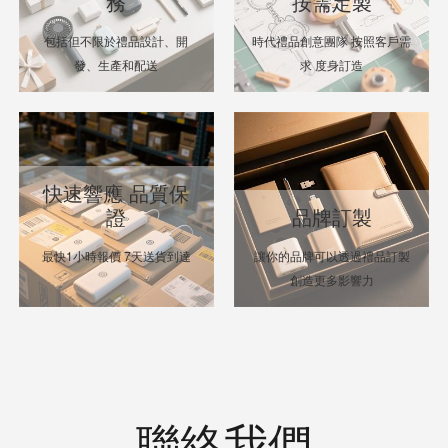
務
按需定製
包括但不限於禮品設計、開
時代禮品創意團隊 按照客戶需
發、生產和配送
求 度身訂造
快速響應 品質保
證
品牌訂製
最快1小時報價 7天送貨到達
讓你的品牌可以透過禮品訂製
創造更多影響力
聯絡我們