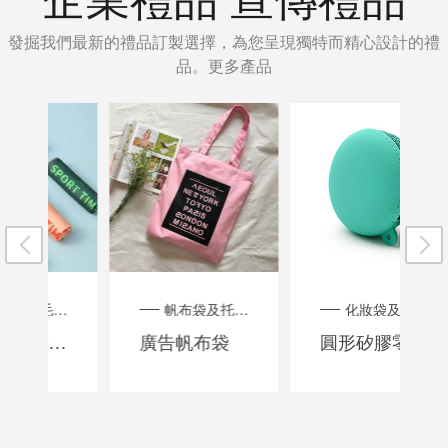
發掘我們最新的禮品訂製選擇，為您呈現獨特而精心設計的禮
品。
更多產品
毛巾訂製
帆布袋及托特包訂製
化妝袋及洗漱收納包訂製
運動毛巾
廣告帆布袋
圓形矽膠零錢包