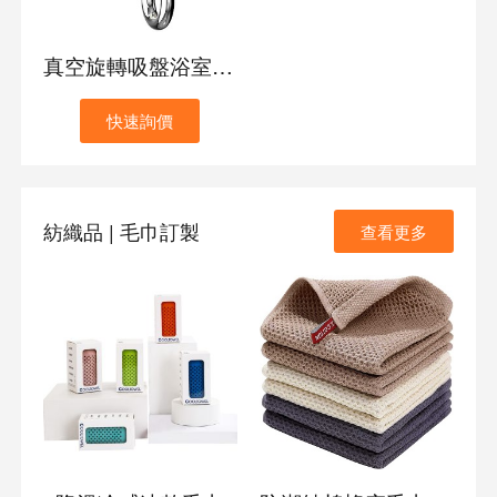
真空旋轉吸盤浴室掛鉤
快速詢價
紡織品 | 毛巾訂製
查看更多