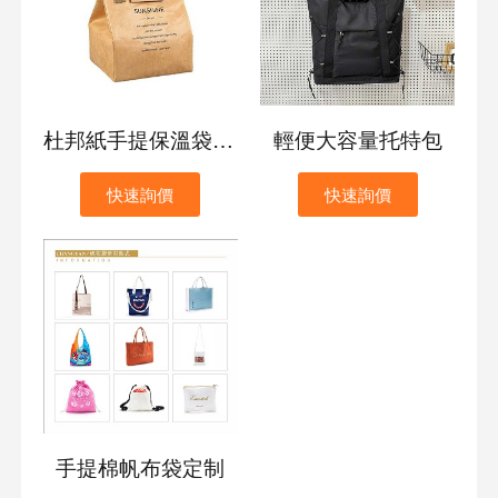
杜邦紙手提保溫袋訂製
輕便大容量托特包
快速詢價
快速詢價
手提棉帆布袋定制