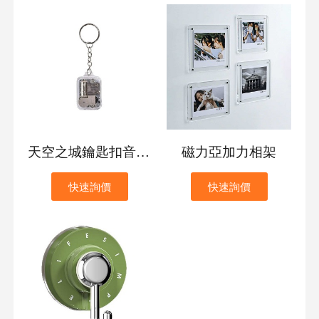
天空之城鑰匙扣音樂盒
磁力亞加力相架
快速詢價
快速詢價