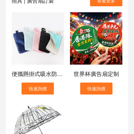
雨具 | 廣告扇訂製
查看更多
便攜懸掛式吸水防漏雨傘套
世界杯廣告扇定制
快速詢價
快速詢價