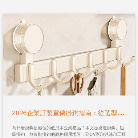
2
026企業訂製宣傳掛鉤指南：從選型、印Logo到預算控制
為什麼掛鉤是極佳的低成本企業禮品？本文從桌邊掛鉤、磁
吸掛鉤、無痕貼掛鉤的商務應用場景，到UV彩印與絲印工藝