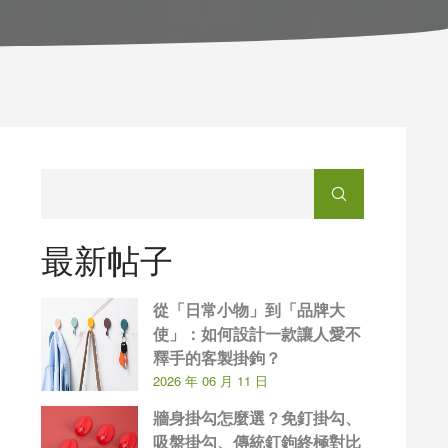
最新帖子
從「日常小物」到「品牌大
使」：如何設計一款讓人愛不
釋手的客製掛鉤？
2026 年 06 月 11 日
牆身掛勾怎麼選？免釘掛勾、
吸盤掛勾、傳統釘鉤終極對比