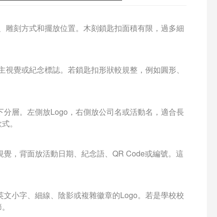
尺寸、雕刻方式和擺放位置。木刻鎖匙扣面積有限，過多細
活動主視覺或紀念標誌。若鎖匙扣形狀較規整，例如圓形、
。
下分層。左側放Logo，右側放公司名或活動名，適合長
款式。
視覺，背面放活動日期、紀念語、QR Code或編號。這
。
英文小字、細線、陰影或複雜徽章的Logo。若是學校校
節。