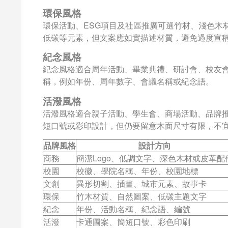
環保風格
環保活動、ESG項目及社區推廣可選竹材、淺色木
低碳等元素，但文案應如實描述材質，避免過度宣
紀念風格
紀念風格適合周年活動、畢業典禮、研討會、校友
稱，例如年份、周年數字、會議名稱或紀念語。
活潑風格
活潑風格適合親子活動、學生會、商場活動、品牌
短口號或彩印設計，但仍要留意木面尺寸有限，不
品牌風格
設計方向
商務
簡潔Logo、低調文字、深色木材或皮革配
校園
校徽、學院名稱、年份、校園地標
文創
異形切割、插畫、城市元素、故事卡
環保
竹木材質、自然圖案、低碳主題文字
紀念
年份、活動名稱、紀念語、編號
活潑
卡通圖案、簡短口號、彩色印刷