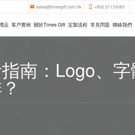
sales@timesgift.com.hk
+852 21170083
禮品
客戶實例
關於Times Gift
定製流程
常見問題
聯絡我們
指南：Logo、
排？