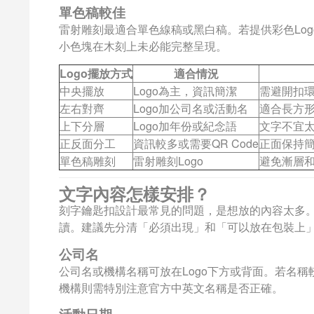
單色稿較佳
雷射雕刻最適合單色線稿或黑白稿。若提供彩色Lo
小色塊在木刻上未必能完整呈現。
Logo擺放方式
適合情況
中央擺放
Logo為主，資訊簡潔
需避開扣
左右對齊
Logo加公司名或活動名
適合長方
上下分層
Logo加年份或紀念語
文字不宜
正反面分工
資訊較多或需要QR Code
正面保持
單色稿雕刻
雷射雕刻Logo
避免漸層
文字內容怎樣安排？
刻字鑰匙扣設計最常見的問題，是想放的內容太多
讀。建議先分清「必須出現」和「可以放在包裝上
公司名
公司名或機構名稱可放在Logo下方或背面。若名
機構則需特別注意官方中英文名稱是否正確。