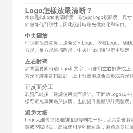
Logo怎樣放最清晰？
木鎖匙扣Logo的清晰度，取決於Logo複雜度、
節會降低可讀性，因此設計時應先做簡化和留白。
中央擺放
中央擺放最常見，適合公司Logo、學校Logo、
方形、長方形或橢圓形，中央排版能讓視覺更穩定
左右對齊
如果需要同時放Logo和文字，可使用左右對齊或上
方形木牌鎖匙扣設計；上下分層則適合圓形或方形
正反面分工
若資訊較多，建議使用雙面設計。正面放Logo或主
樣可避免單面過於擁擠，也能提升整體設計完整度
避免太細
Logo太細會導致雕刻後線條糊在一起，尤其是含有
徽或學院標誌，建議使用清晰簡化版，避免過多細