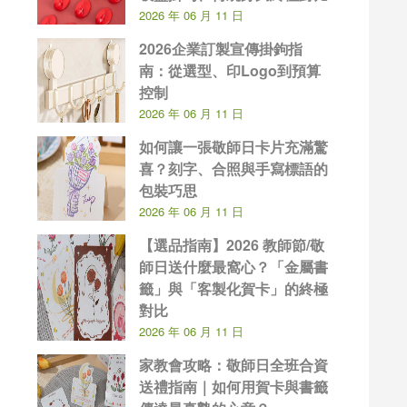
2026 年 06 月 11 日
2026企業訂製宣傳掛鉤指
南：從選型、印Logo到預算
控制
2026 年 06 月 11 日
如何讓一張敬師日卡片充滿驚
喜？刻字、合照與手寫標語的
包裝巧思
2026 年 06 月 11 日
【選品指南】2026 教師節/敬
師日送什麼最窩心？「金屬書
籤」與「客製化賀卡」的終極
對比
2026 年 06 月 11 日
家教會攻略：敬師日全班合資
送禮指南｜如何用賀卡與書籤