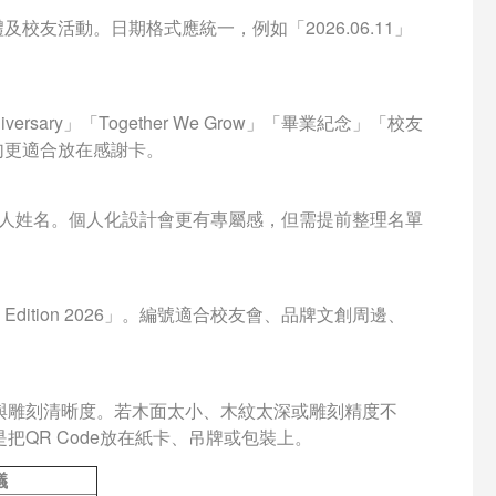
友活動。日期格式應統一，例如「2026.06.11」
versary」「Together We Grow」「畢業紀念」「校友
句更適合放在感謝卡。
個人姓名。個人化設計會更有專屬感，但需提前整理名單
d Edition 2026」。編號適合校友會、品牌文創周邊、
寸與雕刻清晰度。若木面太小、木紋太深或雕刻精度不
是把QR Code放在紙卡、吊牌或包裝上。
議