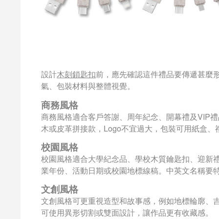
設計
木刻鎖匙扣
前，應先確認這件禮品要傳遞甚麼形
氣、包裝材料與整體視覺。
商務風格
商務風格適合客戶答謝、周年紀念、開幕禮及VIP
木或皮革拼接款，Logo不宜過大，包裝可用紙盒、
校園風格
校園風格適合大學紀念品、學校木質鑰匙扣、迎新
業年份、活動日期或校園地標線稿。中英文名稱要
文創風格
文創風格可更重視造型和故事感，例如地標輪廓、
可使用異形切割或雙面設計，讓作品更有收藏感。