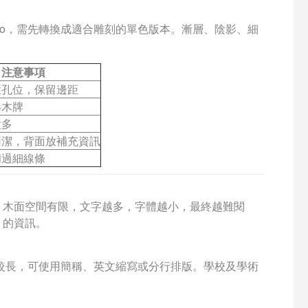
go，需先轉換成適合雕刻的單色版本。漸層、陰影、細
注意事項
環孔位，保留邊距
形木牌
太多
簡潔，背面放補充資訊
和過細線條
。木面空間有限，文字越多，字體越小，最終越難閱
」的資訊。
稱較長，可使用簡稱、英文縮寫或分行排版。學校及學術