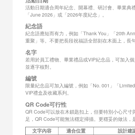
活動日期
活動日期適合周年紀念、開幕禮、研討會、畢業典禮及校
「June 2026」或「2026年度紀念」。
紀念語
紀念語應短而有力，例如「Thank You」「20th Anni
重聚」等。不要把長段祝福語全部刻在木面上，長
名字
若用於員工禮物、畢業禮品或VIP紀念品，可加入
並逐字核對。
編號
限量紀念品可加入編號，例如「No. 001」「Limite
VIP禮盒及收藏系列。
QR Code可行性
QR Code可以放在木鎖匙扣上，但要特別小心尺
足，QR Code可能無法穩定掃描。更穩妥的做法，
文字內容
適合位置
設計建