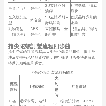
3D立體浮雕、
社福機構、情感
星形／心形
鋅合金
滴膠
品牌
企業標誌造
3D立體浮雕＋
強調品牌識別的
鋅合金
型
數碼印刷
企業
動物造型
ABS、
立體模具＋全
兒童品牌、寵物
（貓咪等）
鋅合金
彩印刷
相關行業
指尖陀螺訂製流程四步曲
指尖陀螺的訂製流程與大部分企業禮品相似，但由於
涉及旋轉軸承的品質控制，在打樣階段需要特別留意
轉動的順暢度和噪音。
指尖陀螺訂製流程時間表
大
流程
約
工作內容
注意事項
階段
需
時
1. 確
選擇材質、造型、
提供設計稿（AI/PSD
1-2