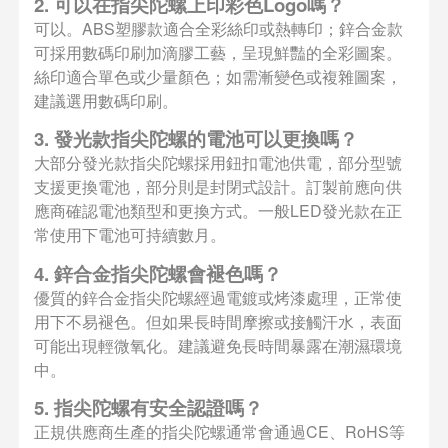
2. 可以在指尖陀螺上印彩色Logo嗎？
可以。ABS塑膠款適合全彩絲印或熱轉印；鋅合金款
可採用數碼印刷加滴膠工藝，呈現鮮豔的全彩圖案。
絲印適合單色或少量顏色；如需漸變色或複雜圖案，
建議選用數碼印刷。
3. 發光款指尖陀螺的電池可以更換嗎？
大部分發光款指尖陀螺採用鈕扣電池供電，部分型號
支援更換電池，部分則是封閉式設計。訂製前應向供
應商確認電池類型和更換方式。一般LED發光款在正
常使用下電池可持續數月。
4. 鋅合金指尖陀螺會褪色嗎？
優質的鋅合金指尖陀螺經過電鍍或烤漆處理，正常使
用下不易褪色。但如果長時間摩擦或接觸汗水，表面
可能出現輕微氧化。建議避免長時間暴露在潮濕環境
中。
5. 指尖陀螺有安全認證嗎？
正規供應商生產的指尖陀螺通常會通過CE、RoHS等