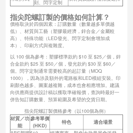
刻、閃字定制
指尖陀螺訂製的價格如何計算？
價格取決於四個因素：訂購數量（數量越多單價越
低）、材質與工藝（塑膠最經濟，鋅合金／金屬較
高）、特殊功能（LED發光、閃字定制會增加成
本）、印刷方式與複雜度。
以 100 個為參考：塑膠標準款約 $10 至 $25／個，鋅
合金款約 $25 至 $50／個，發光款約 $30 至 $60／
個。閃字定制通常需要較高的起訂量（MOQ
1000），因為涉及額外的電路板和LED模組安裝。印
刷顏色越多、圖案越複雜，成本也會相應增加。建議
向供應商提供設計稿以獲取準確報價，查詢時最好一
併告知訂購數量、預算範圍及希望的交貨日期。
指尖陀螺訂製價格參考（以100個為例）
材質／功
參考單價
特色
適合場景
能
(HKD)
ABS塑膠
$10 -
經濟實惠、顏色
大批量展會派發、