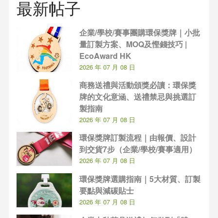
最新帖子
企業/學校/賽事團購環保獎牌｜小批
量訂製方案、MOQ及慳錢技巧 |
EcoAward HK
2026 年 07 月 08 日
商務送禮與活動頒獎必讀：環保獎
牌的文化意涵、送禮禁忌與挑選訂
製指南
2026 年 07 月 08 日
環保獎牌訂製流程｜由報價、設計
到交貨7步（企業/學校/賽事適用）
2026 年 07 月 08 日
環保獎牌選購指南｜5大材質、訂製
要點與減碳貼士
2026 年 07 月 08 日