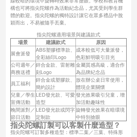
線較暗的環境中旋轉時效果非常搶眼。學校和教育機
構也可將指尖陀螺作為活動紀念品，尤其受到學生群
體的歡迎。指尖陀螺的獨特設計讓它在眾多禮品中脫
穎而出，不易被隨手丟棄。
指尖陀螺適用場景與建議款式
場景
建議款式
原因
ABS塑膠標準款、
成本較低可大量派發，
展會派發
全彩絲印Logo
色彩鮮明吸引目光
公司週年／
鋅合金款、雷射雕
金屬質感高級，適合作
商務送禮
刻Logo
為品牌紀念品
鋅合金或塑膠款、
放在辦公桌日常使用，
員工福利
簡約設計
體現企業關懷
兒童／學生
LED發光款、可愛
發光效果吸引兒童，增
宣傳活動
造型
加活動趣味性
晚間派對／
LED發光款或閃字
旋轉發光效果在暗環境
節日活動
定制款
中特別搶眼
指尖陀螺訂製可以客製什麼造型？
指尖陀螺可訂製多種造型：標準二葉／三葉、特殊形