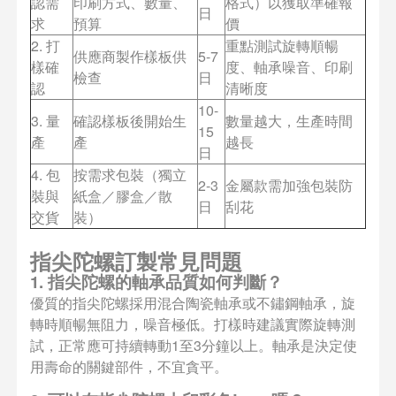
認需
印刷方式、數量、
格式）以獲取準確報
日
求
預算
價
2. 打
重點測試旋轉順暢
供應商製作樣板供
5-7
樣確
度、軸承噪音、印刷
檢查
日
認
清晰度
10-
3. 量
確認樣板後開始生
數量越大，生產時間
15
產
產
越長
日
4. 包
按需求包裝（獨立
2-3
金屬款需加強包裝防
裝與
紙盒／膠盒／散
日
刮花
交貨
裝）
指尖陀螺訂製常見問題
1. 指尖陀螺的軸承品質如何判斷？
優質的指尖陀螺採用混合陶瓷軸承或不鏽鋼軸承，旋
轉時順暢無阻力，噪音極低。打樣時建議實際旋轉測
試，正常應可持續轉動1至3分鐘以上。軸承是決定使
用壽命的關鍵部件，不宜貪平。