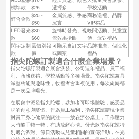
標準款
$25
選擇多
學校活動
$25 -
金屬質感、手感
商務送禮、品牌
鋅合金款
$50
沉實
VIP禮品
LED發光
$30 -
旋轉時發光、視
晚間活動、兒童宣
款
$60
覺效果搶眼
傳、派對禮品
閃字定制
需個別報
可顯示自訂文字
品牌推廣、個性化
款
價
或圖案
禮品
指尖陀螺訂製適合什麼企業場景？
指尖陀螺訂製適合展會派發、公司週年禮品、員工福
利、商務送禮、學校活動等多種場景。指尖陀螺兼具
減壓功能與趣味性，收禮者會重複使用，每次旋轉都
是一次品牌曝光。
在展會中派發指尖陀螺，參加者可即場體驗，感受品
牌的創意與關懷。作為員工福利，指尖陀螺體現企業
對員工身心健康的關注——放在辦公桌上，工作壓力
大時隨手轉一轉，有助放鬆心情。發光款指尖陀螺特
別適合派對、節日活動或兒童相關的宣傳活動，在光