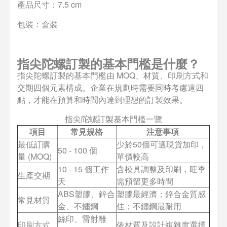
產品尺寸：7.5 cm
包裝：盒裝
指尖陀螺訂製的基本門檻是什麼？
指尖陀螺訂製的基本門檻由 MOQ、材質、印刷方式和
交期四個元素構成。企業在規劃時需要同時考慮這四
點，才能在預算和時間內達到理想的訂製效果。
指尖陀螺訂製基本門檻一覽
項目
常見規格
注意事項
最低訂購
少於50個可選現貨加印，
50 - 100 個
量 (MOQ)
單價較高
10 - 15 個工作
含模具調整及印刷，旺季
生產交期
天
需預留更多時間
ABS塑膠、鋅合
塑膠最經濟；鋅合金質感
常見材質
金、不鏽鋼
佳；不鏽鋼最耐用
絲印、雷射雕
印刷方式
依材質及設計複雜度選擇