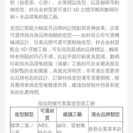
狀（如星形、心形）、企業標誌造型、以及貓咪等動
物造型。鋅合金材質更可進行 3D 立體浮雕與數碼印
刷＋水晶環氧樹脂工藝。
造型訂製能大幅提升品牌的記憶點與宣傳效果。企業
可選擇與自身品牌相關的造型——如科技公司可選機
械感設計、兒童品牌可選可愛動物造型。鋅合金材質
配合 3D 浮雕工藝，可呈現高質感的品牌標誌，觸摸
時有明顯的凹凸手感，比起平面印刷更具質感。數碼
印刷加水晶環氧樹脂（滴膠）工藝則可在金屬表面呈
現鮮豔的全彩圖案，表面光滑明亮，非常適合需要突
出品牌色彩的設計。訂製特殊造型通常需要開模，模
具費用會因造型複雜度而異，建議預留額外預算和更
長的生產時間。
指尖陀螺可客製造型與工藝
可選材
造型類型
建議工藝
適合品牌類型
質
標準二葉／
ABS、
絲印、雷射雕
各類企業基本款
三葉
鋅合金
刻