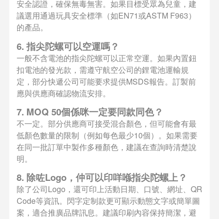
安全認證，確保無毒無害。如果目標受眾為兒童，建
議選用通過玩具安全標準（如EN71或ASTM F963）
的產品。
6. 指尖陀螺可以空運嗎？
一般不含電池的指尖陀螺可以正常空運。如果內置鈕
扣電池的發光款，需遵守航空公司的鋰電池運輸規
定，部分快遞公司可能要求提供MSDS報告。訂製前
應與供應商確認物流安排。
7. MOQ 50個係咪一定要同款同色？
不一定。部分供應商可接受混合顏色，但可能會有最
低顏色數量的限制（例如每色最少10個）。如果需要
在同一批訂單中製作多種顏色，建議在查詢時清楚說
明。
8. 除咗Logo，仲可以印咩喺指尖陀螺上？
除了公司Logo，還可印上活動日期、口號、網址、QR
Code等資訊。閃字定制款更可顯示動態文字或簡單圖
案，適合推廣品牌訊息。建議印刷內容保持簡潔，避