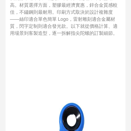
高。材質選擇方面，塑膠最經濟實惠，鋅合金質感較
佳，不鏽鋼則最耐用。印刷方式取決於設計複雜度
——絲印適合單色簡單 Logo，雷射雕刻適合金屬材
質，閃字定制則適合發光款。以下就從價格計算、適
用場景到客製造型，逐一拆解指尖陀螺的訂製細節。