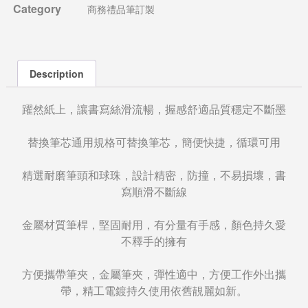
Category
商務禮品筆訂製
Description
躍然紙上，讓書寫絲滑流暢，握感舒適品質穩定不斷墨
替換筆芯通用規格可替換筆芯，簡便快捷，循環可用
精選耐磨筆頭和球珠，設計精密，防撞，不易損壞，書
寫順滑不斷線
金屬材質筆桿，堅固耐用，有分量有手感，顏色持久愛
不釋手的擁有
方便攜帶筆夾，金屬筆夾，彈性適中，方便工作外出攜
帶，精工電鍍持久使用依舊靚麗如新。