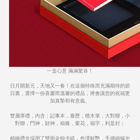
一盒心意 滿滿驚喜！
日月開新元，天地又一春！在這個特殊而充滿期待的節
日裏，選擇一份喜慶而溫馨的禮品，將會讓您的祝福更
加真摯和有意義。
雙層厚禮，內含：記事本，臺歷，檀木筆，大對聯，小
對聯，門神，財神，福條，窗花，福字，利是封；
精緻禮盒採用了雙面金粉卡紙，色澤鮮艷，手感細膩光