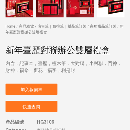
Home
/
商品總覽
/
廣告筆｜觸控筆｜禮品筆訂製
/
商務禮品筆訂製
/ 新
年臺歷對聯辦公雙層禮盒
新年臺歷對聯辦公雙層禮盒
內含：記事本，臺歷，檀木筆，大對聯，小對聯，門神，
財神，福條，窗花，福字，利是封
加入報價單
快速查詢
產品編號
HG3106
Category
商務禮品筆訂製