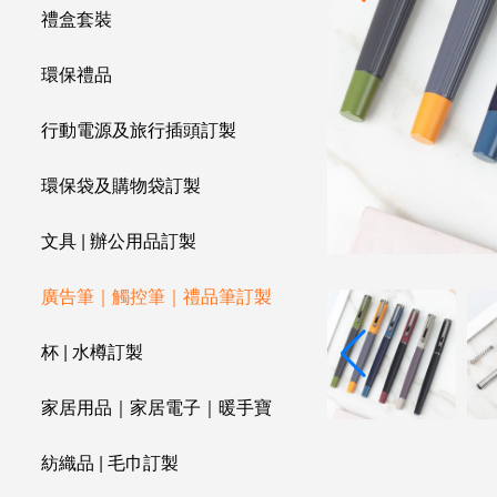
禮盒套裝
環保禮品
行動電源及旅行插頭訂製
環保袋及購物袋訂製
文具 | 辦公用品訂製
廣告筆｜觸控筆｜禮品筆訂製
杯 | 水樽訂製
家居用品｜家居電子｜暖手寶
紡織品 | 毛巾訂製