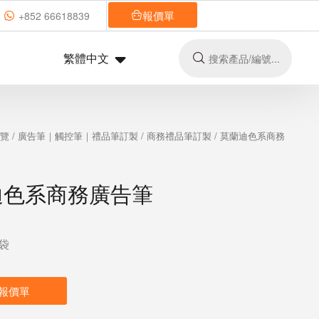
報價單
+852 66618839
繁體中文
總覽
/
廣告筆｜觸控筆｜禮品筆訂製
/
商務禮品筆訂製
/ 莫蘭迪色系商務
迪色系商務廣告筆
袋
報價單