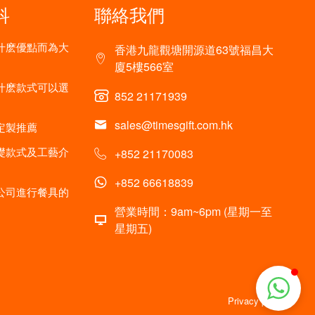
科
聯絡我們
什麽優點而為大
香港九龍觀塘開源道63號福昌大
廈5樓566室
什麽款式可以選
852 21171939
sales@timesgift.com.hk
定製推薦
礎款式及工藝介
+852 21170083
+852 66618839
公司進行餐具的
營業時間：9am~6pm (星期一至
星期五)
Privacy policy