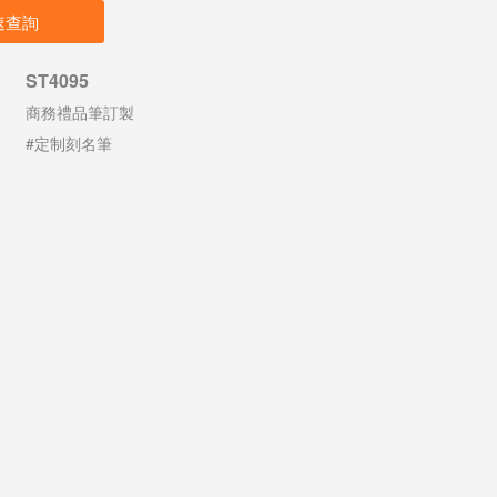
速查詢
ST4095
商務禮品筆訂製
#定制刻名筆