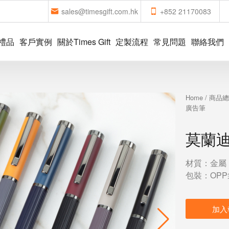
sales@timesgift.com.hk
+852 21170083
禮品
客戶實例
關於Times Gift
定製流程
常見問題
聯絡我們
Home
/
商品
廣告筆
莫蘭
材質：金屬
包裝：OPP
加入