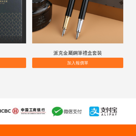
派克金屬鋼筆禮盒套裝
加入報價單