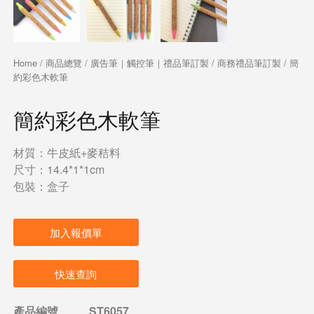
Home
/
商品總覽
/
廣告筆｜觸控筆｜禮品筆訂製
/
商務禮品筆訂製
/ 簡
約彩色木軟筆
簡約彩色木軟筆
材質：牛皮紙+麥秸料
尺寸：14.4*1*1cm
包裝：盒子
加入報價單
快速查詢
產品編號
ST6057