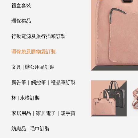
禮盒套裝
環保禮品
行動電源及旅行插頭訂製
環保袋及購物袋訂製
文具 | 辦公用品訂製
廣告筆｜觸控筆｜禮品筆訂製
杯 | 水樽訂製
家居用品｜家居電子｜暖手寶
紡織品 | 毛巾訂製