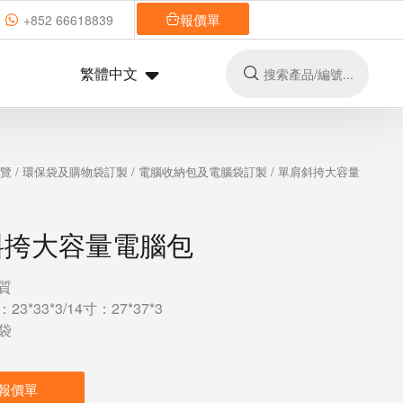
報價單
+852 66618839
繁體中文
總覽
/
環保袋及購物袋訂製
/
電腦收納包及電腦袋訂製
/ 單肩斜挎大容量
斜挎大容量電腦包
質
3*33*3/14寸：27*37*3
袋
報價單