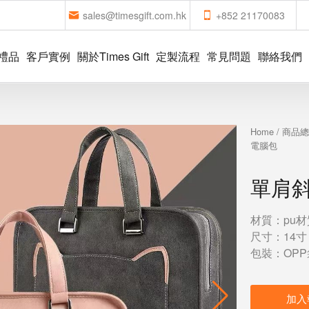
sales@timesgift.com.hk
+852 21170083
禮品
客戶實例
關於Times Gift
定製流程
常見問題
聯絡我們
Home
/
商品
電腦包
單肩
材質：pu材
尺寸：14寸：2
包裝：OPP
加入