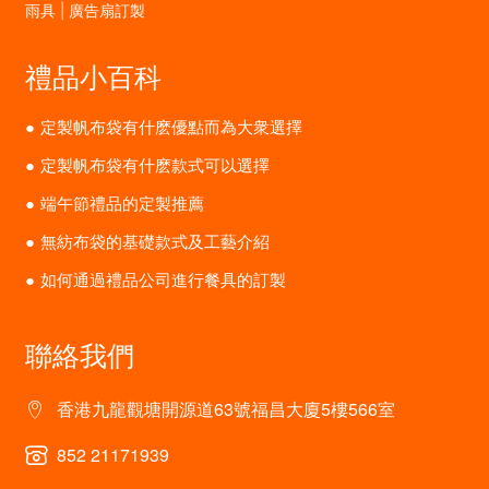
雨具 | 廣告扇訂製
禮品小百科
定製帆布袋有什麽優點而為大衆選擇
定製帆布袋有什麽款式可以選擇
端午節禮品的定製推薦
無紡布袋的基礎款式及工藝介紹
如何通過禮品公司進行餐具的訂製
聯絡我們
香港九龍觀塘開源道63號福昌大廈5樓566室
852 21171939