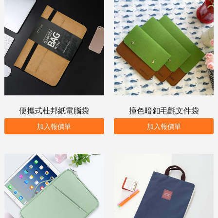
便攜式杜邦紙電腦袋
撞色暗釦毛氈文件袋
加入報價單
加入報價單