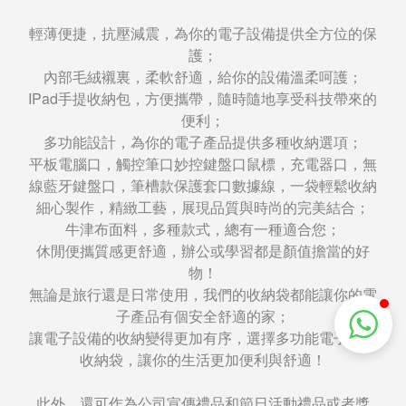
輕薄便捷，抗壓減震，為你的電子設備提供全方位的保
護；
內部毛絨襯裏，柔軟舒適，給你的設備溫柔呵護；
IPad手提收納包，方便攜帶，隨時隨地享受科技帶來的
便利；
多功能設計，為你的電子產品提供多種收納選項；
平板電腦口，觸控筆口妙控鍵盤口鼠標，充電器口，無
線藍牙鍵盤口，筆槽款保護套口數據線，一袋輕鬆收納
細心製作，精緻工藝，展現品質與時尚的完美結合；
牛津布面料，多種款式，總有一種適合您；
休閒便攜質感更舒適，辦公或學習都是顏值擔當的好
物！
無論是旅行還是日常使用，我們的收納袋都能讓你的電
子產品有個安全舒適的家；
讓電子設備的收納變得更加有序，選擇多功能電子產品
收納袋，讓你的生活更加便利與舒適！
此外，還可作為公司宣傳禮品和節日活動禮品或者獎