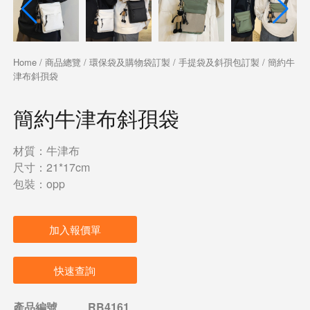
Home
/
商品總覽
/
環保袋及購物袋訂製
/
手提袋及斜孭包訂製
/ 簡約牛
津布斜孭袋
簡約牛津布斜孭袋
材質：牛津布
尺寸：21*17cm
包裝：opp
加入報價單
快速查詢
產品編號
RB4161