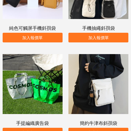
純色可觸屏手機斜孭袋
手機抽繩斜孭袋
加入報價單
加入報價單
手提編織廣告袋
簡約牛津布斜孭袋