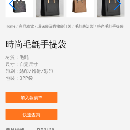
Home
/
商品總覽
/
環保袋及購物袋訂製
/
毛氈袋訂製
/ 時尚毛氈手提袋
時尚毛氈手提袋
材質：毛氈
尺寸：自定尺寸
印刷：絲印/鐳射/彩印
包裝：OPP袋
加入報價單
快速查詢
產品編號
RB3138