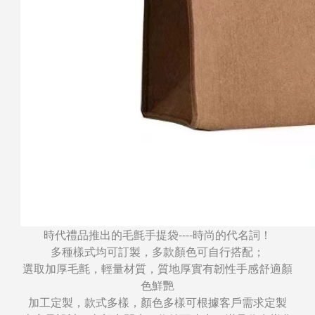
時代禮品推出的毛氈手提袋----時尚的代名詞！
多種樣式均可訂製，多款顏色可自行搭配；
選取加厚毛氈，輕量材質，質地厚實有韌性手感舒適顏
色鮮艷
加工定製，款式多樣，顏色多樣可根據客戶需求定製