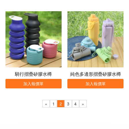
騎行摺疊矽膠水樽
純色多邊形摺疊矽膠水樽
加入報價單
加入報價單
«
1
2
3
4
»