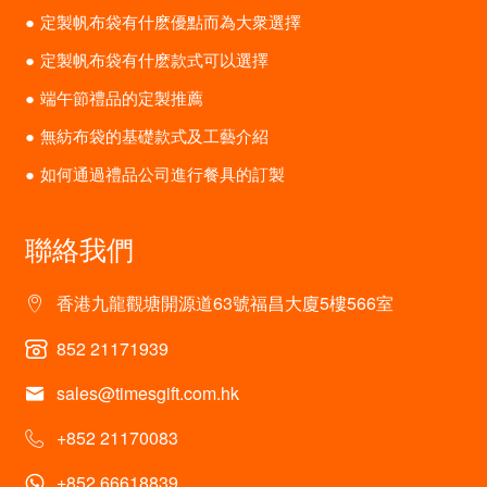
定製帆布袋有什麽優點而為大衆選擇
定製帆布袋有什麽款式可以選擇
端午節禮品的定製推薦
無紡布袋的基礎款式及工藝介紹
如何通過禮品公司進行餐具的訂製
聯絡我們
香港九龍觀塘開源道63號福昌大廈5樓566室
852 21171939
sales@timesgift.com.hk
+852 21170083
+852 66618839