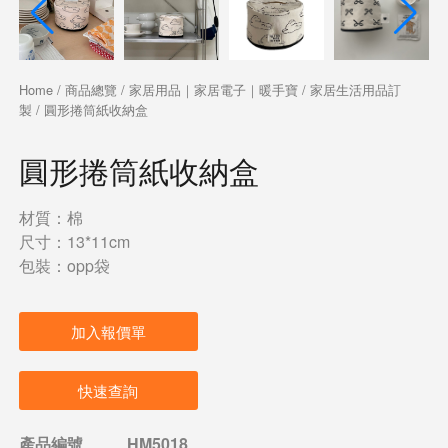
Home
/
商品總覽
/
家居用品｜家居電子｜暖手寶
/
家居生活用品訂
製
/ 圓形捲筒紙收納盒
圓形捲筒紙收納盒
材質：棉
尺寸：13*11cm
包裝：opp袋
加入報價單
快速查詢
產品編號
HM5018