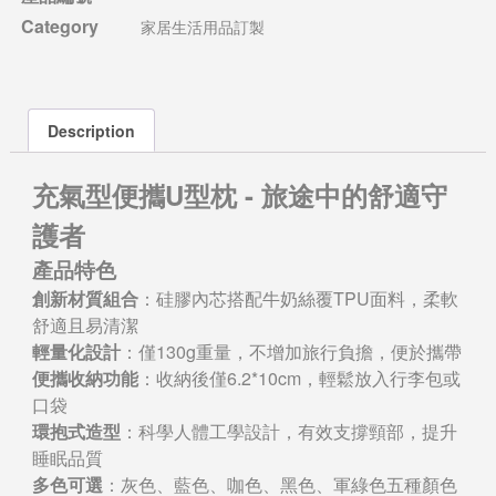
Category
家居生活用品訂製
Description
充氣型便攜U型枕 - 旅途中的舒適守
護者
產品特色
創新材質組合
：硅膠內芯搭配牛奶絲覆TPU面料，柔軟
舒適且易清潔
輕量化設計
：僅130g重量，不增加旅行負擔，便於攜帶
便攜收納功能
：收納後僅6.2*10cm，輕鬆放入行李包或
口袋
環抱式造型
：科學人體工學設計，有效支撐頸部，提升
睡眠品質
多色可選
：灰色、藍色、咖色、黑色、軍綠色五種顏色