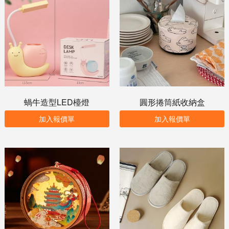
蝸牛造型LED檯燈
圓形捲筒紙收納盒
加入報價單
加入報價單