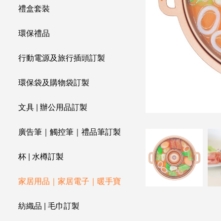
禮盒套裝
環保禮品
行動電源及旅行插頭訂製
環保袋及購物袋訂製
文具 | 辦公用品訂製
廣告筆｜觸控筆｜禮品筆訂製
杯 | 水樽訂製
家居用品｜家居電子｜暖手寶
紡織品 | 毛巾訂製