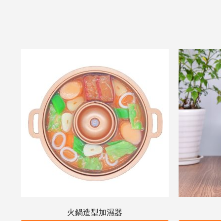
火鍋造型加濕器