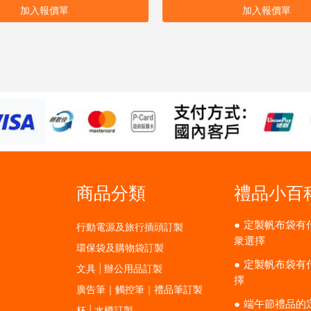
加入報價單
加入報價單
商品分類
禮品小百
定製帆布袋有
行動電源及旅行插頭訂製
衆選擇
環保袋及購物袋訂製
定製帆布袋有
文具 | 辦公用品訂製
擇
廣告筆｜觸控筆｜禮品筆訂製
端午節禮品的
杯 | 水樽訂製