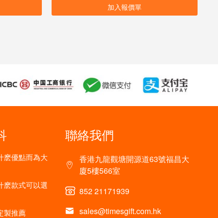
加入報價單
科
聯絡我們
什麽優點而為大
香港九龍觀塘開源道63號福昌大
廈5樓566室
什麽款式可以選
852 21171939
sales@timesgift.com.hk
定製推薦