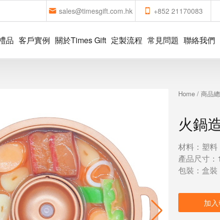
sales@timesgift.com.hk
+852 21170083
禮品
客戶實例
關於Times Gift
定製流程
常見問題
聯絡我們
Home
/
商品
火鍋
材料：塑料
產品尺寸：117
包裝：盒裝
加入