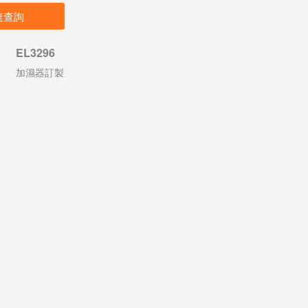
速查詢
EL3296
加濕器訂製