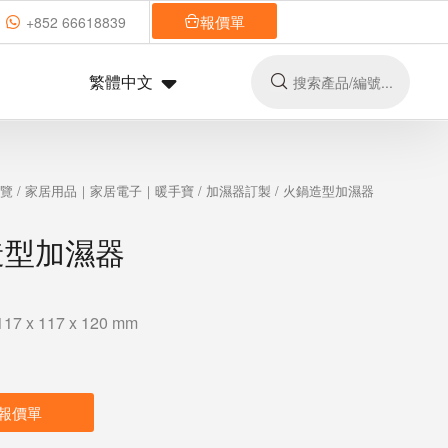
報價單
+852 66618839
繁體中文
總覽
/
家居用品｜家居電子｜暖手寶
/
加濕器訂製
/ 火鍋造型加濕器
造型加濕器
 x 117 x 120 mm
報價單