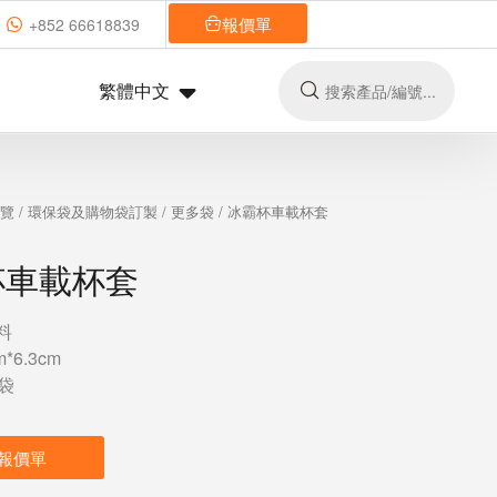
報價單
+852 66618839
繁體中文
總覽
/
環保袋及購物袋訂製
/
更多袋
/ 冰霸杯車載杯套
杯車載杯套
料
*6.3cm
袋
報價單