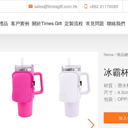
sales@timesgift.com.hk
+852 21170083
禮品
客戶實例
關於Times Gift
定製流程
常見問題
聯絡我們
Home
/
商品
冰霸
材質：潛水
尺寸：4.3cm
包裝：OPP
加入