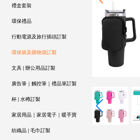
禮盒套裝
環保禮品
行動電源及旅行插頭訂製
環保袋及購物袋訂製
文具 | 辦公用品訂製
廣告筆｜觸控筆｜禮品筆訂製
杯 | 水樽訂製
家居用品｜家居電子｜暖手寶
紡織品 | 毛巾訂製