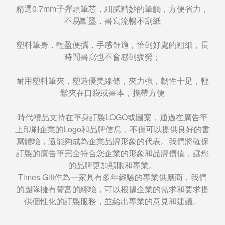
精選0.7mm子彈頭筆芯，細膩精妙的筆觸，方便省力，
不易斷墨，書寫流暢不刮紙
塑料筆身，輕盈便攜，手感舒適，恰到好處的粗細，長
時間書寫也不會感到疲勞；
耐用塑料筆夾，塑造優美線條，夾力強，韌性十足，輕
鬆夾在口袋或書本，攜帶方便
時代禮品支持在筆身訂製LOGO或圖案，通過在廣告筆
上印刷企業的Logo和品牌信息，不僅可以提供良好的書
寫體驗，還能夠成為企業品牌形象的代表。我們將確保
訂製的廣告筆完全符合您企業的形象和品牌價值，讓您
的品牌更加顯眼和專業。
Times Gift作為一家具有多年經驗的專業供應商，我們
的團隊擁有豐富的經驗，可以根據企業的需求和要求提
供個性化的訂製服務，並給出專業的意見和建議。