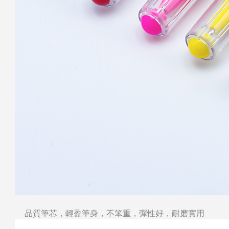
品質筆芯，輕盈筆身，不笨重，彈性好，耐磨實用