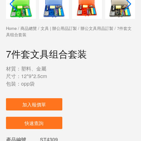
Home
/
商品總覽
/
文具 | 辦公用品訂製
/
辦公文具用品訂製
/ 7件套文
具组合套装
7件套文具组合套装
材質：塑料、金屬
尺寸：12*9*2.5cm
包裝：opp袋
加入報價單
快速查詢
產品編號
ST4309