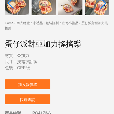
Home
/
商品總覽
/
小禮品 | 包裝訂製
/
宣傳小禮品
/ 蛋仔派對亞加力搖
搖樂
蛋仔派對亞加力搖搖樂
材質：亞加力
尺寸：按需求訂製
包裝：OPP袋
加入報價單
快速查詢
產品編號
PG4173-6