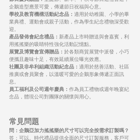
企鵝造型應景可愛，傳遞節日祝福與心意。
學校及教育機構活動紀念品：
適用於幼稚園、小學的畢
業典禮、運動會或親子活動，作為學生紀念禮物深受歡
迎。
產品發佈會紀念禮品：
新產品上市時贈送與會嘉賓，利
用搖搖樂的吸睛特性強化活動記憶點。
展覽及博覽會宣傳贈品：
於各類商貿展覽中派發，小巧
便攜且趣味十足，有效延續展位曝光效應。
社團及非牟利組織活動紀念品：
適用於慈善活動、社區
推廣或會員聚會，以溫暖可愛的企鵝形象傳遞正面訊
息。
員工福利及公司週年慶典：
作為員工禮物或週年晚宴紀
念品，體現公司對團隊的關懷與用心。
常見問題
問：企鵝亞加力搖搖樂的尺寸可以完全按需求訂製嗎？
答：可以。時代禮品提供全面的尺寸訂製服務，客戶可