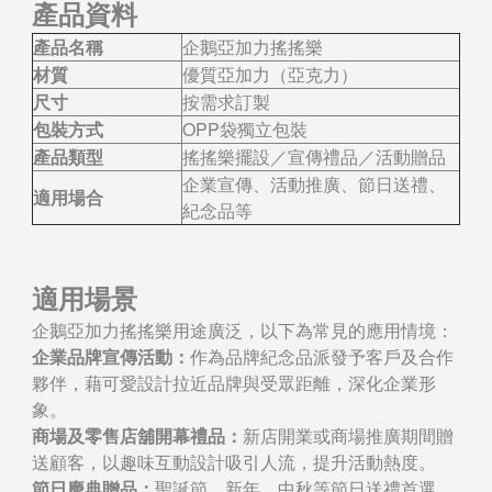
產品資料
產品名稱
企鵝亞加力搖搖樂
材質
優質亞加力（亞克力）
尺寸
按需求訂製
包裝方式
OPP袋獨立包裝
產品類型
搖搖樂擺設／宣傳禮品／活動贈品
企業宣傳、活動推廣、節日送禮、
適用場合
紀念品等
適用場景
企鵝亞加力搖搖樂用途廣泛，以下為常見的應用情境：
企業品牌宣傳活動：
作為品牌紀念品派發予客戶及合作
夥伴，藉可愛設計拉近品牌與受眾距離，深化企業形
象。
商場及零售店舖開幕禮品：
新店開業或商場推廣期間贈
送顧客，以趣味互動設計吸引人流，提升活動熱度。
節日慶典贈品：
聖誕節、新年、中秋等節日送禮首選，