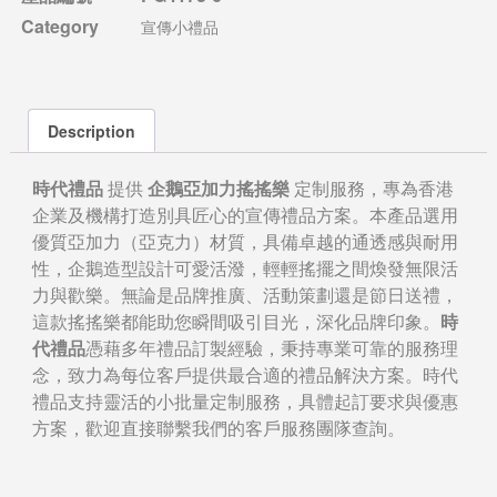
Category
宣傳小禮品
Description
時代禮品
提供
企鵝亞加力搖搖樂
定制服務，專為香港
企業及機構打造別具匠心的宣傳禮品方案。本產品選用
優質亞加力（亞克力）材質，具備卓越的通透感與耐用
性，企鵝造型設計可愛活潑，輕輕搖擺之間煥發無限活
力與歡樂。無論是品牌推廣、活動策劃還是節日送禮，
這款搖搖樂都能助您瞬間吸引目光，深化品牌印象。
時
代禮品
憑藉多年禮品訂製經驗，秉持專業可靠的服務理
念，致力為每位客戶提供最合適的禮品解決方案。時代
禮品支持靈活的小批量定制服務，具體起訂要求與優惠
方案，歡迎直接聯繫我們的客戶服務團隊查詢。