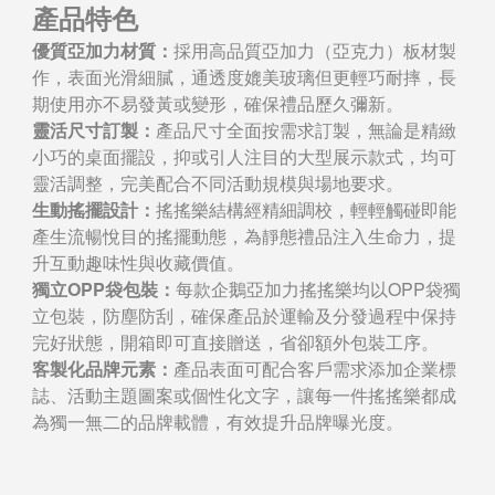
產品特色
優質亞加力材質：
採用高品質亞加力（亞克力）板材製
作，表面光滑細膩，通透度媲美玻璃但更輕巧耐摔，長
期使用亦不易發黃或變形，確保禮品歷久彌新。
靈活尺寸訂製：
產品尺寸全面按需求訂製，無論是精緻
小巧的桌面擺設，抑或引人注目的大型展示款式，均可
靈活調整，完美配合不同活動規模與場地要求。
生動搖擺設計：
搖搖樂結構經精細調校，輕輕觸碰即能
產生流暢悅目的搖擺動態，為靜態禮品注入生命力，提
升互動趣味性與收藏價值。
獨立OPP袋包裝：
每款企鵝亞加力搖搖樂均以OPP袋獨
立包裝，防塵防刮，確保產品於運輸及分發過程中保持
完好狀態，開箱即可直接贈送，省卻額外包裝工序。
客製化品牌元素：
產品表面可配合客戶需求添加企業標
誌、活動主題圖案或個性化文字，讓每一件搖搖樂都成
為獨一無二的品牌載體，有效提升品牌曝光度。