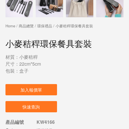
Home
/
商品總覽
/
環保禮品
/ 小麥秸稈環保餐具套裝
小麥秸稈環保餐具套裝
材質：小麥秸稈
尺寸：22cm*5cm
包裝：盒子
加入報價單
快速查詢
產品編號
KW4166