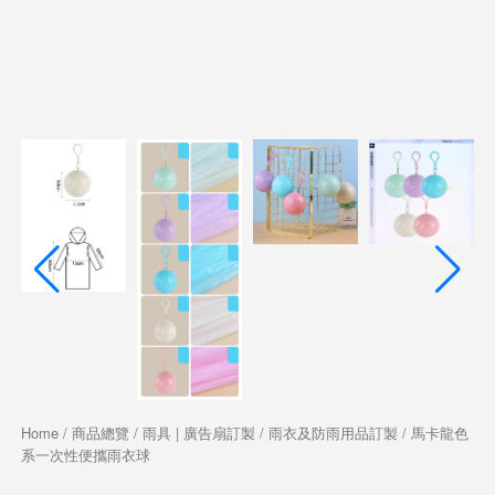
Home
/
商品總覽
/
雨具 | 廣告扇訂製
/
雨衣及防雨用品訂製
/ 馬卡龍色
系一次性便攜雨衣球