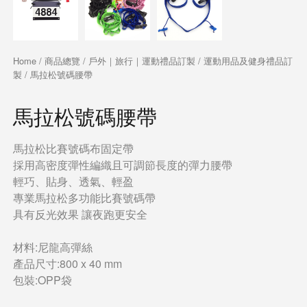
Home
/
商品總覽
/
戶外｜旅行｜運動禮品訂製
/
運動用品及健身禮品訂
製
/ 馬拉松號碼腰帶
馬拉松號碼腰帶
馬拉松比賽號碼布固定帶
採用高密度彈性編織且可調節長度的彈力腰帶
輕巧、貼身、透氣、輕盈
專業馬拉松多功能比賽號碼帶
具有反光效果 讓夜跑更安全
材料:尼龍高彈絲
產品尺寸:800 x 40 mm
包裝:OPP袋