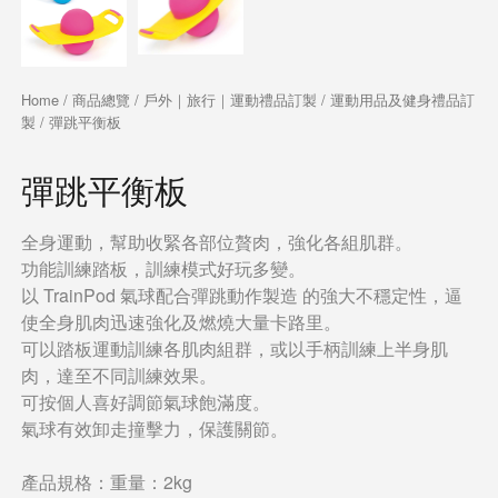
Home
/
商品總覽
/
戶外｜旅行｜運動禮品訂製
/
運動用品及健身禮品訂
製
/ 彈跳平衡板
彈跳平衡板
全身運動，幫助收緊各部位贅肉，強化各組肌群。
功能訓練踏板，訓練模式好玩多變。
以 TrainPod 氣球配合彈跳動作製造 的強大不穩定性，逼
使全身肌肉迅速強化及燃燒大量卡路里。
可以踏板運動訓練各肌肉組群，或以手柄訓練上半身肌
肉，達至不同訓練效果。
可按個人喜好調節氣球飽滿度。
氣球有效卸走撞擊力，保護關節。
產品規格：重量：2kg