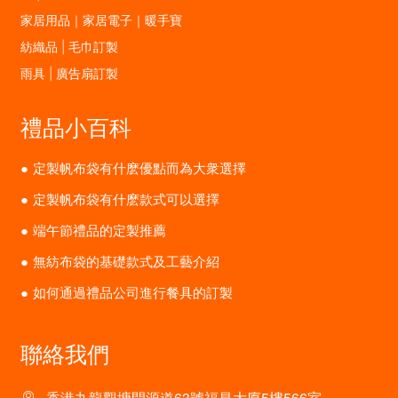
家居用品｜家居電子｜暖手寶
紡織品 | 毛巾訂製
雨具 | 廣告扇訂製
禮品小百科
定製帆布袋有什麽優點而為大衆選擇
定製帆布袋有什麽款式可以選擇
端午節禮品的定製推薦
無紡布袋的基礎款式及工藝介紹
如何通過禮品公司進行餐具的訂製
聯絡我們
香港九龍觀塘開源道63號福昌大廈5樓566室