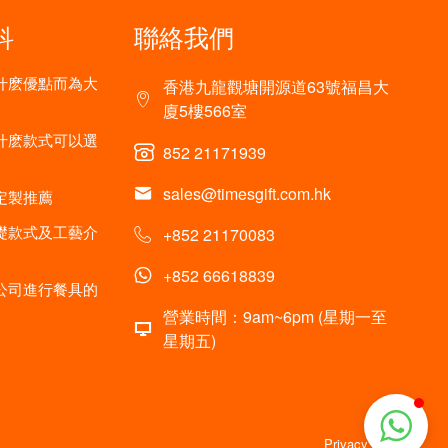
科
聯絡我們
什麽優點而為大
香港九龍觀塘開源道63號福昌大
廈5樓566室
什麽款式可以選
852 21171939
sales@timesgift.com.hk
定製推薦
礎款式及工藝介
+852 21170083
+852 66618839
公司進行餐具的
營業時間：9am~6pm (星期一至
星期五)
Privacy policy