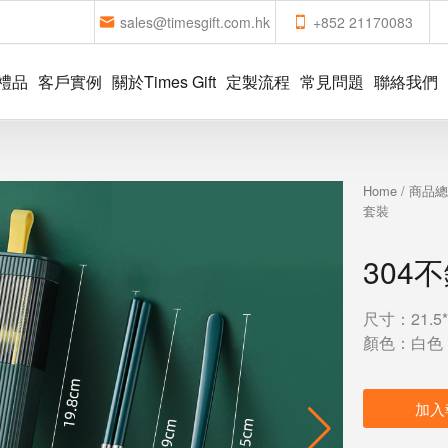
sales@timesgift.com.hk
+852 21170083
禮品
客戶實例
關於Times Gift
定製流程
常見問題
聯絡我們
Home
/
商品
套裝
304
尺寸：21.5*
顏色：白色
加入