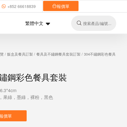
報價單
+852 66618839
繁體中文
總覽
/
飯盒及餐具訂製
/
餐具及不鏽鋼餐具套裝訂製
/ 304不鏽鋼彩色餐具
不鏽鋼彩色餐具套裝
6.3*4cm
，果綠，墨綠，裸粉，黑色
報價單