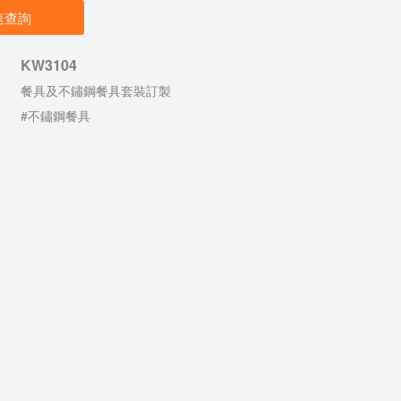
速查詢
KW3104
餐具及不鏽鋼餐具套裝訂製
#不鏽鋼餐具