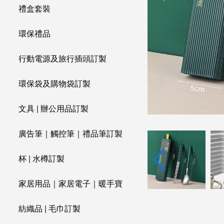
禮盒套裝
環保禮品
行動電源及旅行插頭訂製
環保袋及購物袋訂製
文具 | 辦公用品訂製
廣告筆｜觸控筆｜禮品筆訂製
杯 | 水樽訂製
家居用品｜家居電子｜暖手寶
紡織品 | 毛巾訂製