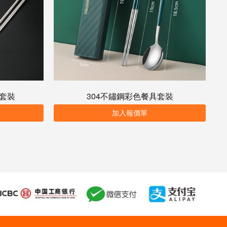
勺套裝
304不鏽鋼彩色餐具套裝
加入報價單