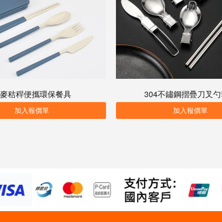
麥秸稈便攜環保餐具
304不鏽鋼摺疊刀叉
加入報價單
加入報價單