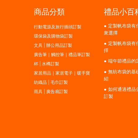
商品分類
禮品小百
定製帆布袋有
行動電源及旅行插頭訂製
衆選擇
環保袋及購物袋訂製
定製帆布袋有
文具 | 辦公用品訂製
擇
廣告筆｜觸控筆｜禮品筆訂製
端午節禮品的
杯 | 水樽訂製
無紡布袋的基
家居用品｜家居電子｜暖手寶
紹
紡織品 | 毛巾訂製
如何通過禮品
雨具 | 廣告扇訂製
訂製