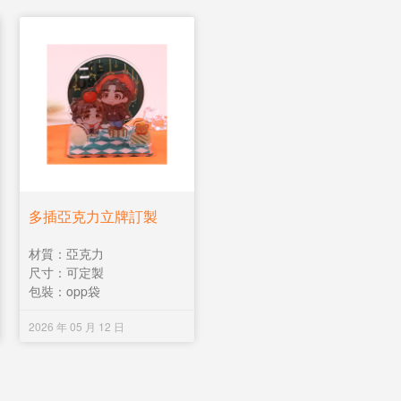
多插亞克力立牌訂製
材質：亞克力
尺寸：可定製
包裝：opp袋
2026 年 05 月 12 日