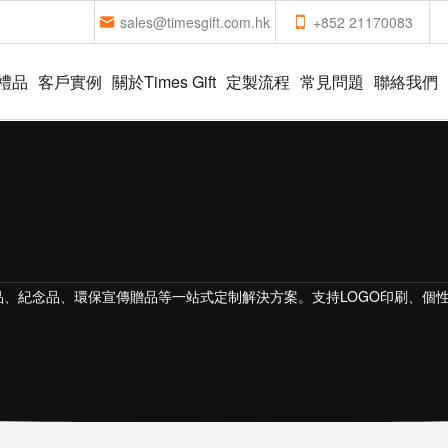
sales@timesgift.com.hk
+852 21170083
禮品
客戶實例
關於Times Gift
定製流程
常見問題
聯絡我們
）
品、紀念品、環保宣傳贈品等一站式定制解決方案。支持LOGO印刷、個