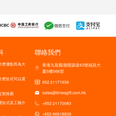
科
聯絡我們
什麽優點而為大
香港九龍觀塘開源道63號福昌大
廈5樓566室
什麽款式可以選
852 21171939
sales@timesgift.com.hk
定製推薦
礎款式及工藝介
+852 21170083
+852 66618839