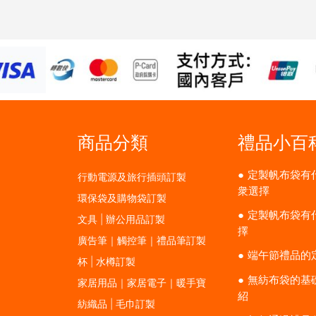
商品分類
禮品小百
定製帆布袋有
行動電源及旅行插頭訂製
衆選擇
環保袋及購物袋訂製
定製帆布袋有
文具 | 辦公用品訂製
擇
廣告筆｜觸控筆｜禮品筆訂製
端午節禮品的
杯 | 水樽訂製
無紡布袋的基
家居用品｜家居電子｜暖手寶
紹
紡織品 | 毛巾訂製