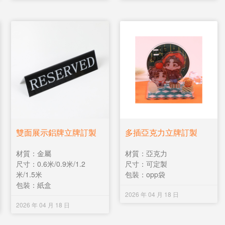
雙面展示鋁牌立牌訂製
多插亞克力立牌訂製
材質：金屬
材質：亞克力
尺寸：0.6米/0.9米/1.2
尺寸：可定製
米/1.5米
包裝：opp袋
包裝：紙盒
2026 年 04 月 18 日
2026 年 04 月 18 日