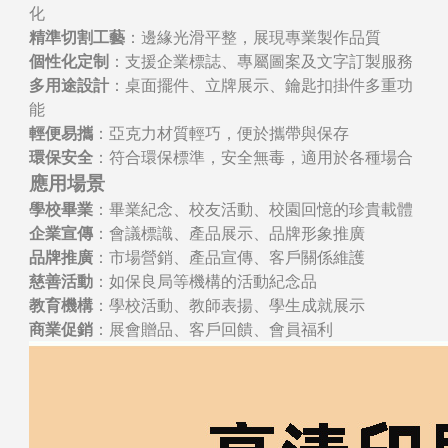
化
精準切割工藝
：邊緣光滑平整，展現專業製作品質
個性化定制
：支援企業標誌、專屬圖案及文字訂製服務
多用途設計
：桌面擺件、立牌展示、鑰匙扣掛件多重功
能
輕便易攜
：亞克力材質輕巧，便於攜帶與保存
環保安全
：符合環保標準，安全無毒，適用於各種場合
應用場景
學校畢業
：畢業紀念、校友活動、校園回憶的珍貴載體
企業宣傳
：會議標識、產品展示、品牌形象推廣
品牌推廣
：市場營銷、產品宣傳、客戶關係維護
慈善活動
：如保良局等機構的活動紀念品
教育機構
：學校活動、教師表揚、學生成就展示
商業促銷
：展會贈品、客戶回饋、會員福利