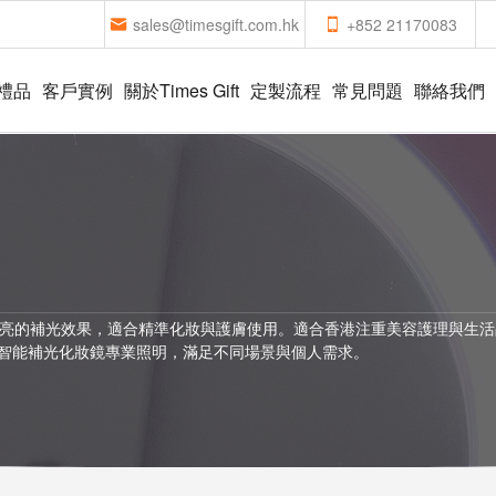
sales@timesgift.com.hk
+852 21170083
禮品
客戶實例
關於Times Gift
定製流程
常見問題
聯絡我們
）
明亮的補光效果，適合精準化妝與護膚使用。適合香港注重美容護理與生活
ED智能補光化妝鏡專業照明，滿足不同場景與個人需求。