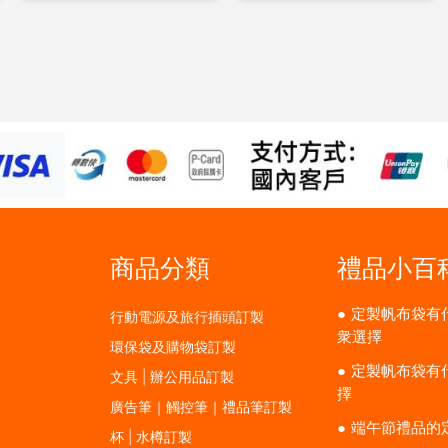
商品分類
禮品小百
定製帆布袋有
行動電源及旅行插頭訂製
衆選擇
環保袋及購物袋訂製
定製帆布袋有
文具 | 辦公用品訂製
擇
廣告筆｜觸控筆｜禮品筆訂製
端午節禮品的
杯 | 水樽訂製