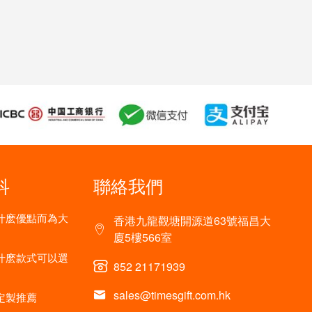
科
聯絡我們
什麽優點而為大
香港九龍觀塘開源道63號福昌大
廈5樓566室
什麽款式可以選
852 21171939
sales@timesgift.com.hk
定製推薦