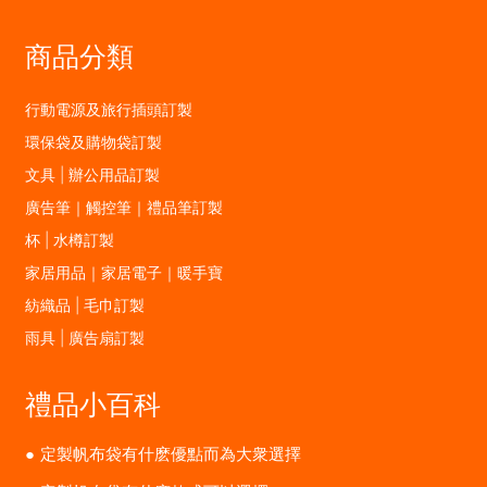
商品分類
行動電源及旅行插頭訂製
環保袋及購物袋訂製
文具 | 辦公用品訂製
廣告筆｜觸控筆｜禮品筆訂製
杯 | 水樽訂製
家居用品｜家居電子｜暖手寶
紡織品 | 毛巾訂製
雨具 | 廣告扇訂製
禮品小百科
定製帆布袋有什麽優點而為大衆選擇