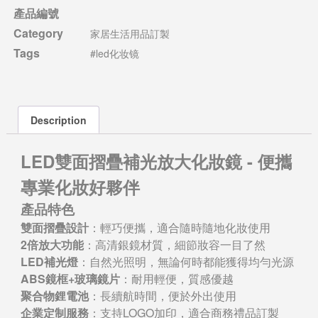
產品編號
Category
家居生活用品訂製
Tags
#led化妆镜
Description
LED雙面摺疊補光放大化妝鏡 - 便攜
專業化妝好夥伴
產品特色
雙面摺疊設計
：輕巧便攜，適合隨時隨地化妝使用
2倍放大功能
：高清銀鏡材質，細節妝容一目了然
LED補光燈
：自然光照明，無論何時都能獲得均勻光源
ABS鏡框+玻璃鏡片
：耐用輕便，質感優越
聚合物鋰電池
：長續航時間，便於外出使用
企業定制服務
：支持LOGO加印，適合商務禮品訂製