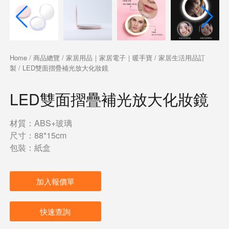
Home
/
商品總覽
/
家居用品｜家居電子｜暖手寶
/
家居生活用品訂
製
/ LED雙面摺疊補光放大化妝鏡
LED雙面摺疊補光放大化妝鏡
材質：ABS+玻璃
尺寸：88*15cm
包裝：紙盒
加入報價單
快速查詢