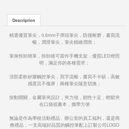
Description
精選優質筆尖，0.5mm子彈頭筆尖，防撞耐磨，書寫流
暢，潤滑筆尖，筆尖精緻潤滑；
筆身拆卸簡單，拆卸後可當作手機支架，優質LED燈照
明，滿足你的各種需求；
頂部柔軟矽膠觸控筆尖，寫字流暢，書寫不卡頓，高敏
感度且不傷屏；兩種筆尖隨意切換；
按動開關，金屬筆夾設計，夾力強，韌性十足，輕鬆夾
在口袋或書本，攜帶方便
無論是作為學校活動禮品、辦公室的員工福利，還是商
務禮品，一支高端好品質的觸控筆配上訂製公司LOGO