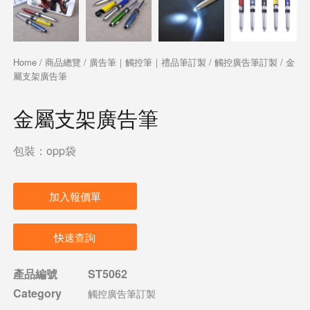
Home
/
商品總覽
/
廣告筆｜觸控筆｜禮品筆訂製
/
觸控廣告筆訂製
/ 金
屬支架廣告筆
金屬支架廣告筆
包裝：opp袋
加入報價單
快速查詢
產品編號
ST5062
Category
觸控廣告筆訂製