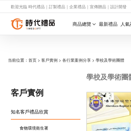
歡迎光臨 時代禮品｜訂製禮品｜企業禮品｜宣傳贈品｜設計開發
商品總覽
最新禮品
人氣
当前位置：
首页
>
客戶實例
>
各行業案例分享
>
學校及學術團體
學校及學術團
客戶實例
知名客戶禮品欣賞
食物環境衛生署