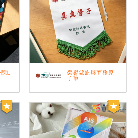
院L
榮譽錦旗與商務原
子筆