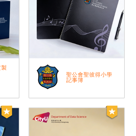
定製
聖公會聖彼得小學
記事簿