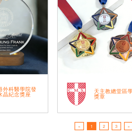
港外科醫學院發
天主教總堂區
水晶紀念獎座
獎章
«
1
2
3
»