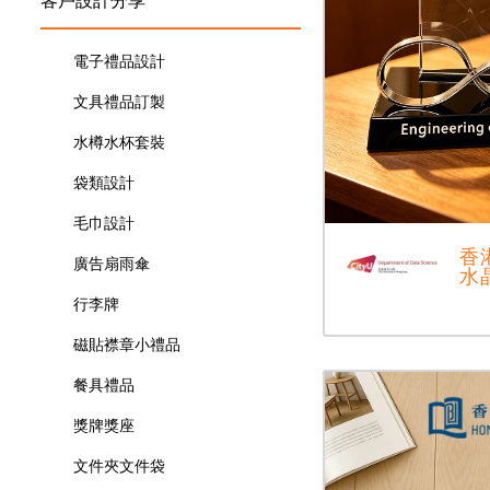
電子禮品設計
文具禮品訂製
水樽水杯套裝
袋類設計
毛巾設計
香
廣告扇雨傘
水
行李牌
磁貼襟章小禮品
餐具禮品
獎牌獎座
文件夾文件袋