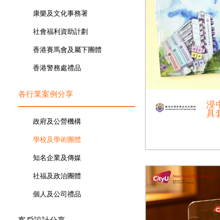
康樂及文化事務署
社會福利資助計劃
香港賽馬會及屬下團體
香港警務處禮品
各行業案例分享
浸
具
政府及公營機構
學校及學術團體
知名企業及傳媒
社福及政治團體
個人及公司禮品
客戶設計分享