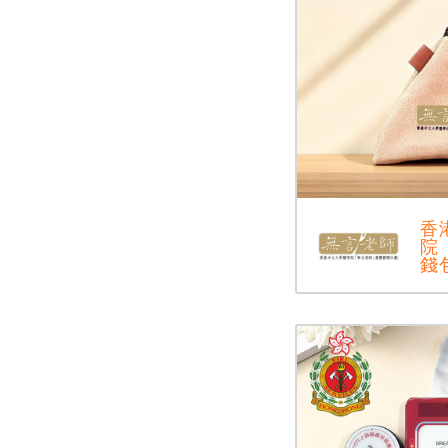
香
院
錢