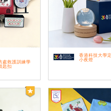
香港科技大學
小夜燈
防處救護訓練學
鎖匙扣