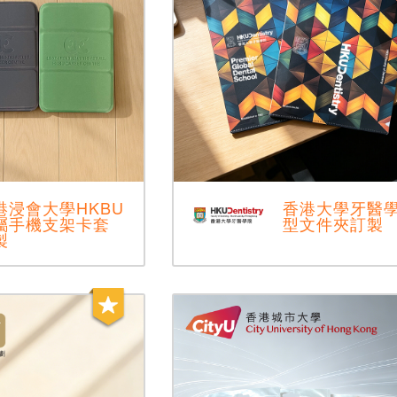
港浸會大學HKBU
香港大學牙醫學
屬手機支架卡套
型文件夾訂製
製