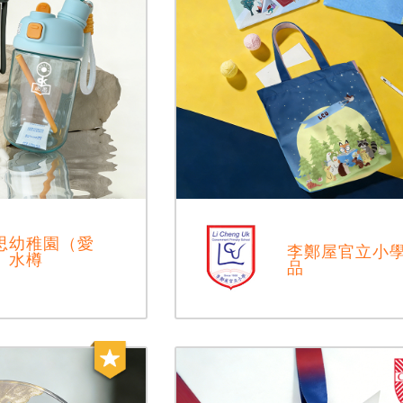
思幼稚園（愛
李鄭屋官立小
）水樽
品