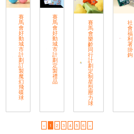
賽
賽
馬
馬
賽
社
會
會
馬
會
好
好
會
福
動
動
樂
利
城
城
齡
署
市
市
同
掛
計
計
行
鉤
劃
劃
計
訂
定
劃
製
製
定
魔
禮
制
幻
品
星
飛
型
碟
壓
球
力
球
«
1
2
3
4
5
6
»