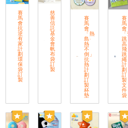
賽
慈
馬
善
賽
賽
會
信
馬
馬
抗
託
會
會
逆
基
「熱
「
有
金
島·
跳
家
會
熱
高
計
帆
不
飛
劃
布
倒」
跳
環
袋
抗
繩
保
訂
熱
計
袋
製
計
劃
訂
劃
訂
製
訂
製
製
文
杯
件
墊
袋