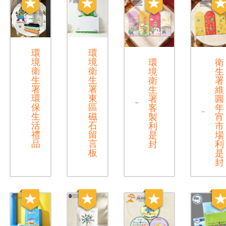
環
環
境
境
環
衛
衛
衛
境
生
生
生
衛
署
署
署
生
維
環
東
署
圓
保
區
客
年
生
磁
製
宵
活
石
利
市
禮
留
是
場
品
言
封
利
板
是
封