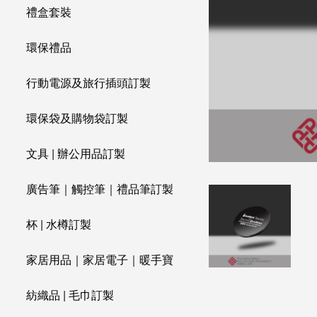
禮盒套裝
環保禮品
行動電源及旅行插頭訂製
環保袋及購物袋訂製
文具 | 辦公用品訂製
廣告筆｜觸控筆｜禮品筆訂製
杯 | 水樽訂製
家居用品｜家居電子｜暖手寶
紡織品 | 毛巾訂製