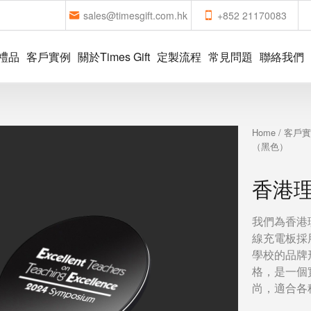
sales@timesgift.com.hk
+852 21170083
禮品
客戶實例
關於Times Gift
定製流程
常見問題
聯絡我們
Home
/
客戶
（黑色）
香港
我們為香港
線充電板採
學校的品牌
格，是一個
尚，適合各