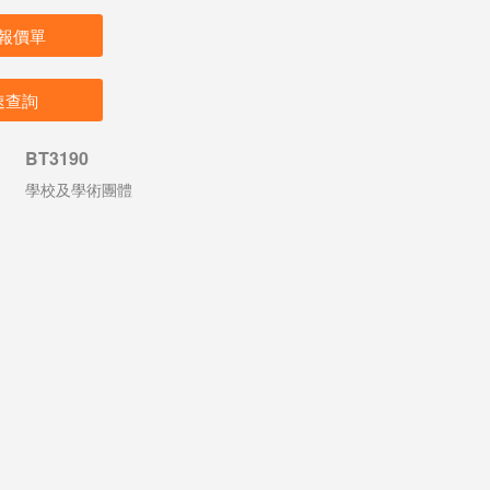
報價單
速查詢
BT3190
學校及學術團體