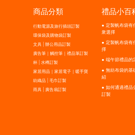
商品分類
禮品小百
定製帆布袋有
行動電源及旅行插頭訂製
衆選擇
環保袋及購物袋訂製
定製帆布袋有
文具 | 辦公用品訂製
擇
廣告筆｜觸控筆｜禮品筆訂製
端午節禮品的
杯 | 水樽訂製
無紡布袋的基
家居用品｜家居電子｜暖手寶
紹
紡織品 | 毛巾訂製
如何通過禮品
雨具 | 廣告扇訂製
訂製