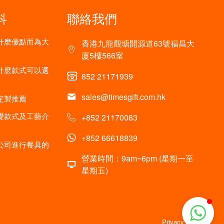
科
聯絡我們
什麽優點而為大
香港九龍觀塘開源道63號福昌大
廈5樓566室
什麽款式可以選
852 21171939
sales@timesgift.com.hk
定製推薦
礎款式及工藝介
+852 21170083
+852 66618839
公司進行餐具的
營業時間：9am~6pm (星期一至
星期五)
Privacy policy